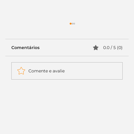
Comentários
0.0 / 5 (0)
Comente e avalie
Itaú muda apenas duas letras da
logo. Mas o recado é muito maior: a
era da Inteligência Artificial
começou.