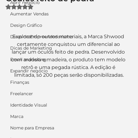
Abrir negócio
Avaliado com NaN de 5 estrelas.
Aumentar Vendas
Design Gráfico
Explorando outros materiais, a Marca Shwood 
Dicas de Empreendedorismo
certamente conquistou um diferencial ao 
Dicas de Marketing
lançar um óculos feito de pedra. Desenvolvido 
Email marketing
com ardósia e madeira, o produto tem modelo 
retrô e uma pegada rústica. A edição é 
Expandir negócio
limitada, só 200 peças serão disponibilizadas.
Finanças
Freelancer
Identidade Visual
Marca
Nome para Empresa