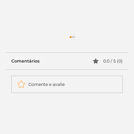
Comentários
0.0 / 5 (0)
Comente e avalie
Itaú muda apenas duas letras da
logo. Mas o recado é muito maior: a
era da Inteligência Artificial
começou.