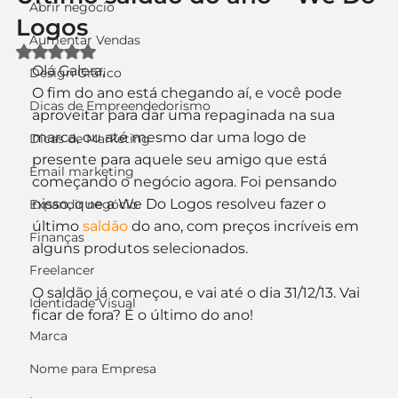
Abrir negócio
Logos
Aumentar Vendas
Avaliado com NaN de 5 estrelas.
Olá Galera,
Design Gráfico
O fim do ano está chegando aí, e você pode 
Dicas de Empreendedorismo
aproveitar para dar uma repaginada na sua 
marca, ou até mesmo dar uma logo de 
Dicas de Marketing
presente para aquele seu amigo que está 
Email marketing
começando o negócio agora. Foi pensando 
nisso, que a We Do Logos resolveu fazer o 
Expandir negócio
último 
saldão
 do ano, com preços incríveis em 
Finanças
alguns produtos selecionados.
Freelancer
O saldão já começou, e vai até o dia 31/12/13. Vai 
Identidade Visual
ficar de fora? É o último do ano!
Marca
Nome para Empresa