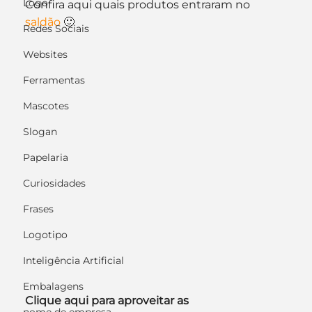
Logo
Confira aqui quais produtos entraram no 
saldão
 🙂
Redes Sociais
Websites
Ferramentas
Mascotes
Slogan
Papelaria
Curiosidades
Frases
Logotipo
Inteligência Artificial
Embalagens
Clique aqui para aproveitar as 