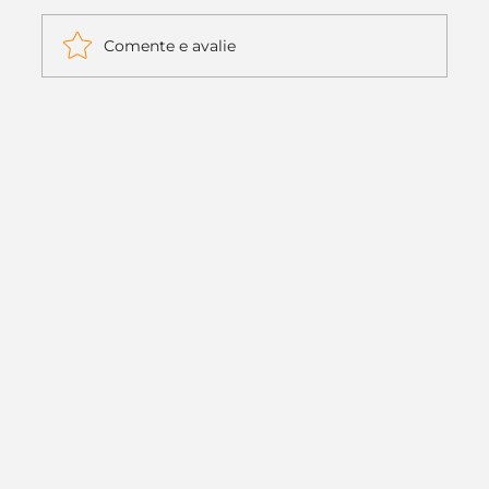
Comente e avalie
Itaú muda apenas duas letras da
logo. Mas o recado é muito maior: a
era da Inteligência Artificial
começou.