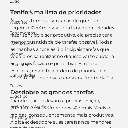
Logo
Tenha uma lista de prioridades
Redes Sociais
Às vezes temos a sensação de que tudo é 
Websites
urgente. Porém, para uma lista de prioridades 
Ferramentas
fazer sentido e ser produtiva, ela precisa ter a 
menor quantidade de tarefas possível. Todas 
Mascotes
as manhãs anote as 3 principais tarefas que 
Slogan
você precisa realizar no dia, isso vai te ajudar a 
ficar 
mais focado e 
produtivo. E  não se 
Papelaria
esqueça, respeite a ordem de prioridade e 
Curiosidades
nunca adicione novas tarefas na frente da fila.
Frases
Desdobre as grandes tarefas
Logotipo
Grandes tarefas levam a procrastinação, 
Inteligência Artificial
enquanto tarefas menores são mais fáceis e 
rápidas, consequentemente mais produtivas. 
Embalagens
A dica é: desdobre suas tarefas nos menores 