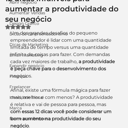
Abrir negócio
aumentar a produtividade do
Aumentar Vendas
seu negócio
Design Gráfico
Avaliado com NaN de 5 estrelas.
Um dos grandes desafios do pequeno 
Dicas de Empreendedorismo
empreendedor é lidar com uma quantidade 
Dicas de Marketing
limitada de tempo versus uma quantidade 
infinita de coisas para fazer. Com demandas 
Email marketing
cada vez maiores de trabalho, 
a produtividade 
Expandir negócio
é peça chave para o desenvolvimento dos
negócios. 
Finanças
Freelancer
Afinal, existe uma fórmula mágica para fazer 
mais, melhor e com menos? A produtividade 
Identidade Visual
é relativa e vai de pessoa para pessoa, mas 
Marca
com essas 12 dicas você pode considerar um 
Nome para Empresa
bom aumento na produtividade do seu 
negócio
.