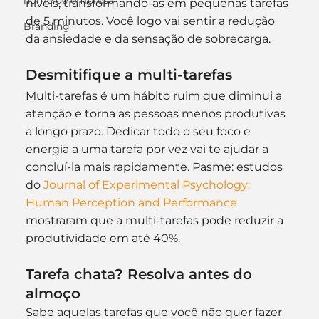
nome de empresa
níveis, transformando-as em pequenas tarefas 
de 5 minutos. Você logo vai sentir a redução 
Branding
da ansiedade e da sensação de sobrecarga.
Desmitifique a multi-tarefas
Multi-tarefas é um hábito ruim que diminui a 
atenção e torna as pessoas menos produtivas 
a longo prazo. Dedicar todo o seu foco e 
energia a uma tarefa por vez vai te ajudar a 
concluí-la mais rapidamente. Pasme: estudos 
do
 Journal of Experimental Psychology: 
Human Perception and Performance
mostraram que a multi-tarefas pode reduzir a 
produtividade em até 40%.
Tarefa chata? Resolva antes do 
almoço
Sabe aquelas tarefas que você não quer fazer 