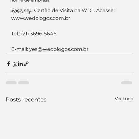
nome de empresa
Faça seu Cartão de Visita na WDL. Acesse: 
Branding
www.wedologos.com.br
Tel.: (21) 3696-5646
E-mail: yes@wedologos.com.br
Ver tudo
Posts recentes