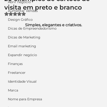
Abrir negócio
visita em preto e branco
Aumentar Vendas
Avaliado com NaN de 5 estrelas.
Design Gráfico
Simples, elegantes e criativos.
Dicas de Empreendedorismo
Dicas de Marketing
Email marketing
Expandir negócio
Finanças
Freelancer
Identidade Visual
Marca
Nome para Empresa