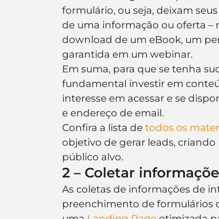
formulário, ou seja, deixam seu
de uma informação ou oferta – n
download de um eBook, um perío
garantida em um webinar.
Em suma, para que se tenha suc
fundamental investir em conteú
interesse em acessar e se disp
e endereço de email.
Confira a lista de 
todos os mater
objetivo de gerar leads, criando
público alvo.
2 – Coletar informaçõe
As coletas de informações de int
preenchimento de formulários qu
uma 
Landing Page
 otimizada p