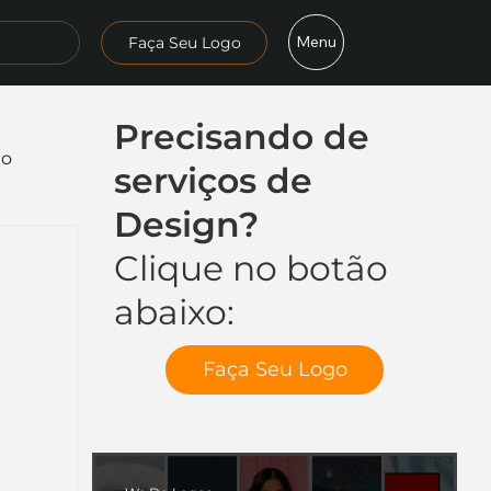
Menu
Faça Seu Logo
Precisando de
mo
serviços de
Design?
Clique no botão
abaixo:
Faça Seu Logo