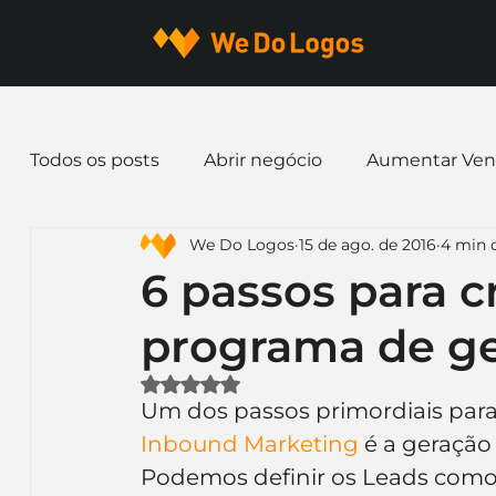
Todos os posts
Abrir negócio
Aumentar Ven
We Do Logos
15 de ago. de 2016
4 min d
Dicas de Marketing
Email marketing
E
6 passos para 
programa de ge
Identidade Visual
Marca
Nome para E
Avaliado com NaN de 5 estrelas.
Um dos passos primordiais para
Ferramentas
Mascotes
Slogan
Pap
Inbound Marketing
 é a geração
Podemos definir os Leads como 