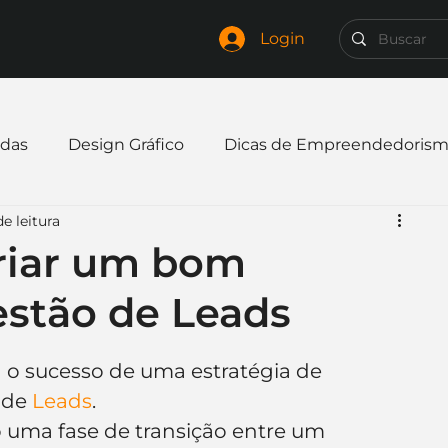
Login
das
Design Gráfico
Dicas de Empreendedoris
e leitura
xpandir negócio
Finanças
Freelancer
criar um bom
stão de Leads
mpresa
Logo
Redes Sociais
Websites
 o sucesso de uma estratégia de 
elaria
Curiosidades
Frases
Logotipo
 de 
Leads
.
uma fase de transição entre um 