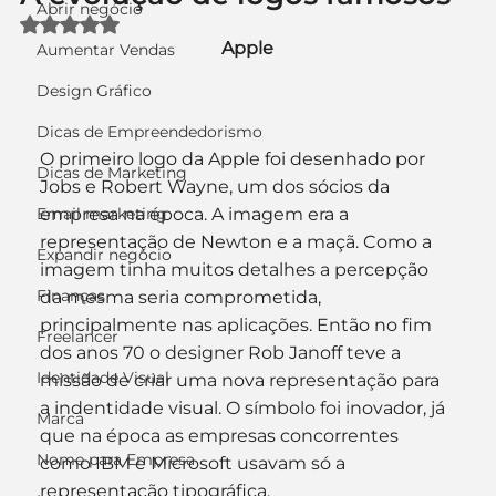
Abrir negócio
Avaliado com NaN de 5 estrelas.
Apple
Aumentar Vendas
Design Gráfico
Dicas de Empreendedorismo
O primeiro logo da Apple foi desenhado por 
Dicas de Marketing
Jobs e Robert Wayne, um dos sócios da 
Email marketing
empresa na época. A imagem era a 
representação de Newton e a maçã. Como a 
Expandir negócio
imagem tinha muitos detalhes a percepção 
Finanças
da mesma seria comprometida, 
principalmente nas aplicações. Então no fim 
Freelancer
dos anos 70 o designer Rob Janoff teve a 
Identidade Visual
missão de criar uma nova representação para 
a indentidade visual. O símbolo foi inovador, já 
Marca
que na época as empresas concorrentes 
Nome para Empresa
como IBM e Microsoft usavam só a 
representação tipográfica.