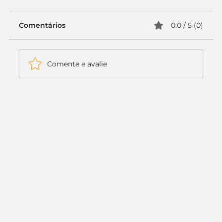
Comentários
0.0 / 5 (0)
Comente e avalie
Itaú muda apenas duas letras da
logo. Mas o recado é muito maior: a
era da Inteligência Artificial
começou.