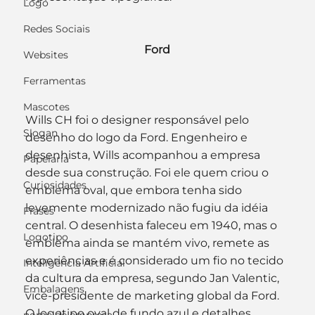
Logo
Redes Sociais
Ford
Websites
Ferramentas
Mascotes
Wills CH foi o designer responsável pelo 
Slogan
desenho do logo da Ford. Engenheiro e 
desenhista, Wills acompanhou a empresa 
Papelaria
desde sua construção. Foi ele quem criou o 
Curiosidades
emblema oval, que embora tenha sido 
levemente modernizado não fugiu da idéia 
Frases
central. O desenhista faleceu em 1940, mas o 
Logotipo
emblema ainda se mantém vivo, remete as 
experiências e é considerado um fio no tecido 
Inteligência Artificial
da cultura da empresa, segundo Jan Valentic, 
Embalagens
vice-presidente de marketing global da Ford. 
O logotipo oval de fundo azul e detalhes 