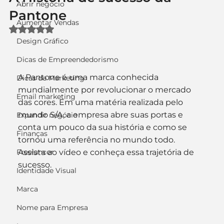
Abrir negócio
Pantone
Aumentar Vendas
Avaliado com NaN de 5 estrelas.
Design Gráfico
Dicas de Empreendedorismo
A Pantone é uma marca conhecida 
Dicas de Marketing
mundialmente por revolucionar o mercado 
Email marketing
das cores. Em uma matéria realizada pelo 
mundo S/A, a empresa abre suas portas e 
Expandir negócio
conta um pouco da sua história e como se 
Finanças
tornou uma referência no mundo todo. 
Freelancer
Assista ao vídeo e conheça essa trajetória de 
sucesso.
Identidade Visual
Marca
Nome para Empresa