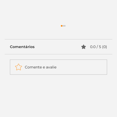
Comentários
0.0 / 5 (0)
Comente e avalie
Itaú muda apenas duas letras da
logo. Mas o recado é muito maior: a
era da Inteligência Artificial
começou.