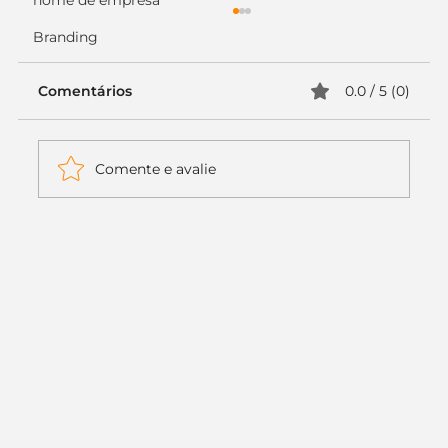
nome de empresa
Branding
Comentários
0.0 / 5 (0)
Comente e avalie
Itaú muda apenas duas letras da
logo. Mas o recado é muito maior: a
era da Inteligência Artificial
começou.