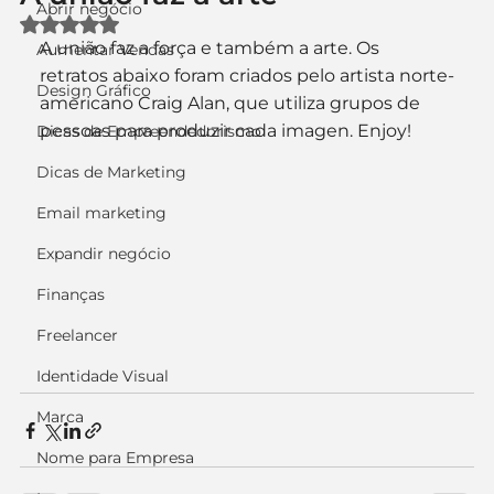
Abrir negócio
Avaliado com NaN de 5 estrelas.
A união faz a força e também a arte. Os 
Aumentar Vendas
retratos abaixo foram criados pelo artista norte-
Design Gráfico
americano Craig Alan, que utiliza grupos de 
pessoas para produzir cada imagen. Enjoy!
Dicas de Empreendedorismo
Dicas de Marketing
Email marketing
Expandir negócio
Finanças
Freelancer
Identidade Visual
Marca
Nome para Empresa