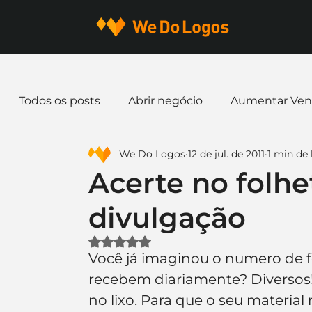
Todos os posts
Abrir negócio
Aumentar Ven
We Do Logos
12 de jul. de 2011
1 min de 
Dicas de Marketing
Email marketing
E
Acerte no folhe
divulgação
Identidade Visual
Marca
Nome para E
Avaliado com NaN de 5 estrelas.
Você já imaginou o numero de fo
Ferramentas
Mascotes
Slogan
Pap
recebem diariamente? Diversos! 
no lixo. Para que o seu materia