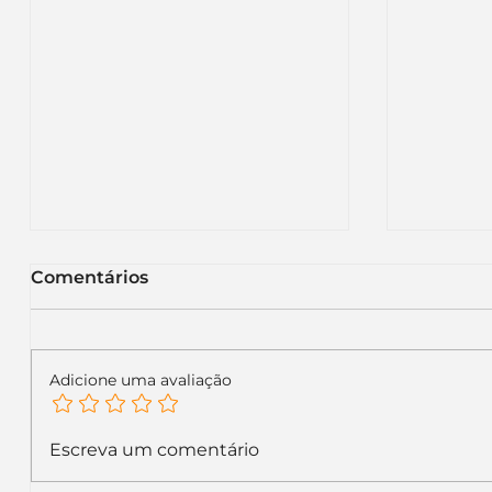
Comentários
Adicione uma avaliação
KFC renova sua
Itaú m
Escreva um comentário
identidade visual global e
letras 