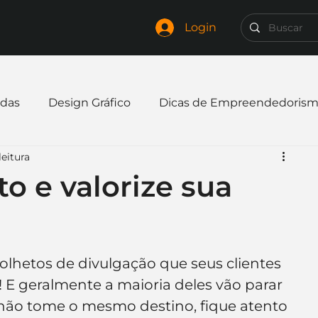
Login
das
Design Gráfico
Dicas de Empreendedoris
leitura
xpandir negócio
Finanças
Freelancer
to e valorize sua
mpresa
Logo
Redes Sociais
Websites
lhetos de divulgação que seus clientes 
elaria
Curiosidades
Frases
Logotipo
E geralmente a maioria deles vão parar 
l não tome o mesmo destino, fique atento 