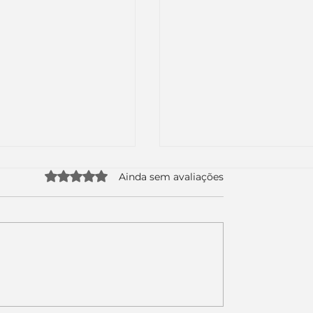
Avaliado com 0 de 5 estrelas.
Ainda sem avaliações
uda apenas duas
Como a nova campa
da logo. Mas o
da Piracanjuba prov