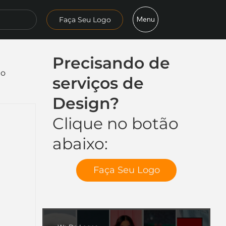
Menu
Faça Seu Logo
Precisando de
mo
serviços de
Design?
Clique no botão
abaixo:
Faça Seu Logo