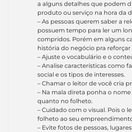
a alguns detalhes que podem dif
Inteligência Artificial
Embalagens
nom
produto ou serviço na hora da d
– As pessoas querem saber a rel
possuem tempo para ler um long
compridos. Porém em alguns ca
história do negócio pra reforçar 
– Ajuste o vocabulário e o conte
– Analise características como fa
social e os tipos de interesses.
– Chamar o leitor de você cria 
– Na mala direta ponha o nome 
quanto no folheto.
– Cuidado com o visual. Pois o 
folheto ao seu empreendimento
– Evite fotos de pessoas, luga