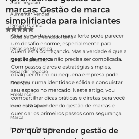
Abrir negócio
marcas: Gestão de marca
Aumentar Vendas
simplificada para iniciantes
Design Gráfico
Avaliado com NaN de 5 estrelas.
Criar e manter uma marca forte pode parecer 
Dicas de Empreendedorismo
um desafio enorme, especialmente para 
Dicas de Marketing
quem está começando. Mas a verdade é que a 
gestão de marca
 não precisa ser complicada. 
Email marketing
Com passos claros e estratégias simples, 
Expandir negócio
qualquer micro ou pequena empresa pode 
construir uma identidade sólida e conquistar 
Finanças
seu espaço no mercado. Neste artigo, vou 
Freelancer
compartilhar dicas práticas e diretas para você 
que está aprendendo gestão de marcas e 
Identidade Visual
quer dar os primeiros passos com segurança.
Marca
Nome para Empresa
Por que aprender gestão de 