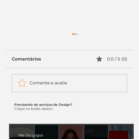
Comentários
0.0 / 5 (0)
Comente e avalie
Precisando de serviços de Design?
Branding para pequenos
Clique no botão abaixo:
empresários: por que investimento
em marca não é custo, é valor
We Do Logos