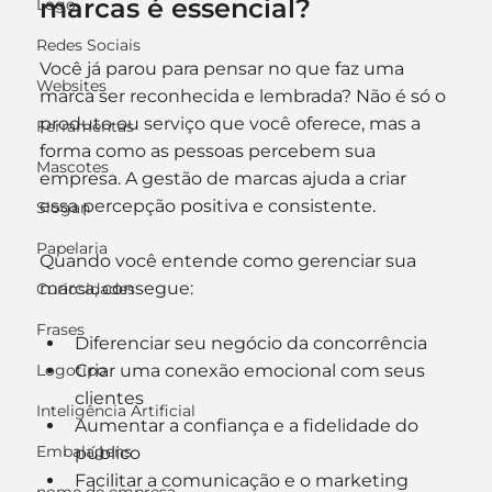
marcas é essencial?
Logo
Redes Sociais
Você já parou para pensar no que faz uma 
Websites
marca ser reconhecida e lembrada? Não é só o 
produto ou serviço que você oferece, mas a 
Ferramentas
forma como as pessoas percebem sua 
Mascotes
empresa. A gestão de marcas ajuda a criar 
essa percepção positiva e consistente. 
Slogan
Papelaria
Quando você entende como gerenciar sua 
marca, consegue:
Curiosidades
Frases
Diferenciar seu negócio da concorrência
Logotipo
Criar uma conexão emocional com seus 
clientes
Inteligência Artificial
Aumentar a confiança e a fidelidade do 
Embalagens
público
Facilitar a comunicação e o marketing