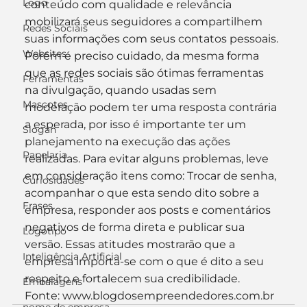
Logo
conteúdo com qualidade e relevância 
mobilizará seus seguidores a compartilhem 
Redes Sociais
suas informações com seus contatos pessoais.
Websites
Porém é preciso cuidado, da mesma forma 
que as redes sociais são ótimas ferramentas 
Ferramentas
na divulgação, quando usadas sem 
Mascotes
moderação podem ter uma resposta contrária 
a esperada, por isso é importante ter um 
Slogan
planejamento na execução das ações 
Papelaria
realizadas. Para evitar alguns problemas, leve 
em consideração itens como: Trocar de senha, 
Curiosidades
acompanhar o que esta sendo dito sobre a 
Frases
empresa, responder aos posts e comentários 
negativos de forma direta e publicar sua 
Logotipo
versão. Essas atitudes mostrarão que a 
Inteligência Artificial
empresa importa-se com o que é dito a seu 
respeito e fortalecem sua credibilidade.
Embalagens
Fonte: www.blogdosempreendedores.com.br