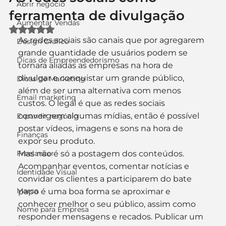
Abrir negócio
ferramenta de divulgação
Aumentar Vendas
Avaliado com NaN de 5 estrelas.
As redes sociais são canais que por agregarem 
Design Gráfico
grande quantidade de usuários podem se 
Dicas de Empreendedorismo
tornara aliadas as empresas na hora de 
divulgar e conquistar um grande público, 
Dicas de Marketing
além de ser uma alternativa com menos 
Email marketing
custos. O legal é que as redes sociais 
convergem algumas mídias, então é possível 
Expandir negócio
postar vídeos, imagens e sons na hora de 
Finanças
expor seu produto. 
Freelancer
Mas não é só a postagem dos conteúdos.  
Acompanhar eventos, comentar notícias e 
Identidade Visual
convidar os clientes a participarem do bate 
Marca
papo é uma boa forma se aproximar e 
conhecer melhor o seu público, assim como 
Nome para Empresa
responder mensagens e recados. Publicar um 