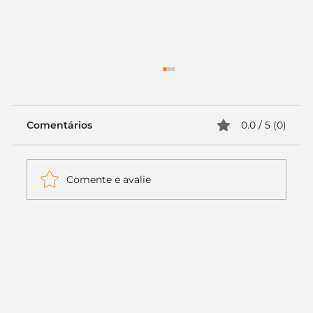
Comentários
0.0 / 5 (0)
Comente e avalie
Itaú muda apenas duas letras da
logo. Mas o recado é muito maior: a
era da Inteligência Artificial
começou.