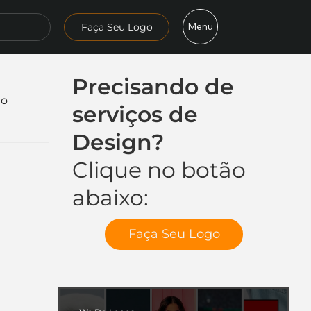
Menu
Faça Seu Logo
Precisando de
mo
serviços de
Design?
Clique no botão
abaixo:
Faça Seu Logo