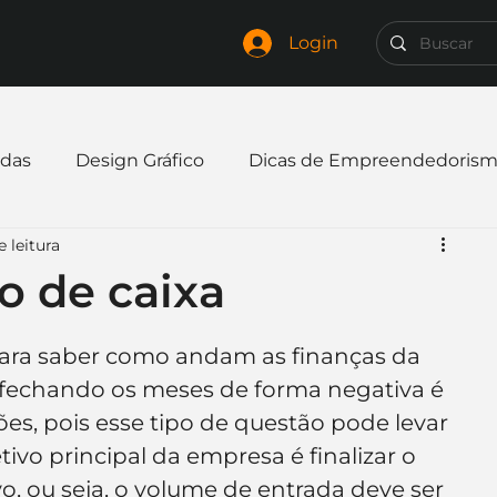
Login
das
Design Gráfico
Dicas de Empreendedoris
 leitura
xpandir negócio
Finanças
Freelancer
o de caixa
mpresa
Logo
Redes Sociais
Websites
 para saber como andam as finanças da 
 fechando os meses de forma negativa é 
s, pois esse tipo de questão pode levar 
elaria
Curiosidades
Frases
Logotipo
ivo principal da empresa é finalizar o 
o, ou seja, o volume de entrada deve ser 