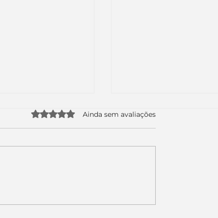
Avaliado com 0 de 5 estrelas.
Ainda sem avaliações
uda apenas duas
Como a nova campa
da logo. Mas o
da Piracanjuba prov
é muito maior: a
marcas fortes não