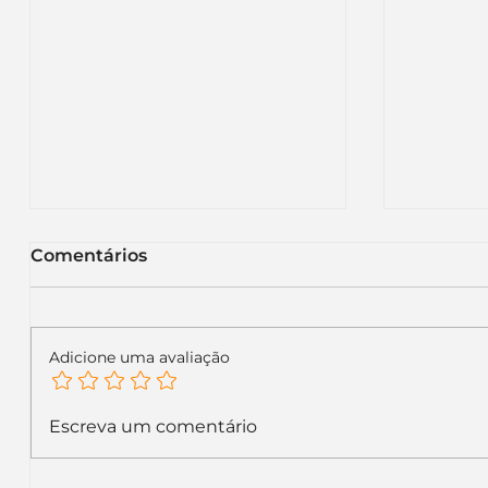
Comentários
Adicione uma avaliação
KFC renova sua
Itaú m
Escreva um comentário
identidade visual global e
letras 
inicia uma nova fase no
recado 