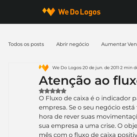
Todos os posts
Abrir negócio
Aumentar Ven
We Do Logos
20 de jun. de 2011
2 min de
Dicas de Marketing
Email marketing
E
Atenção ao flux
Avaliado com NaN de 5 estrelas.
Identidade Visual
Marca
Nome para E
O Fluxo de caixa é o indicador
empresa. Se o seu negócio está
hora de rever suas movimentaçõe
Ferramentas
Mascotes
Slogan
Pap
sua empresa a uma crise. O objet
mês com o fluxo de caixa positiv