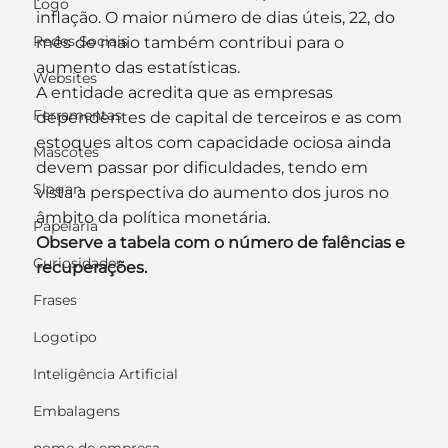
Logo
inflação. O maior número de dias úteis, 22, do 
Redes Sociais
mês de maio também contribui para o 
aumento das estatísticas.
Websites
A entidade acredita que as empresas 
Ferramentas
dependentes de capital de terceiros e as com 
estoques altos com capacidade ociosa ainda 
Mascotes
devem passar por dificuldades, tendo em 
Slogan
vista a perspectiva do aumento dos juros no 
âmbito da política monetária.
Papelaria
Observe a tabela com o número de falências e 
Curiosidades
recuperações.
Frases
Logotipo
Inteligência Artificial
Embalagens