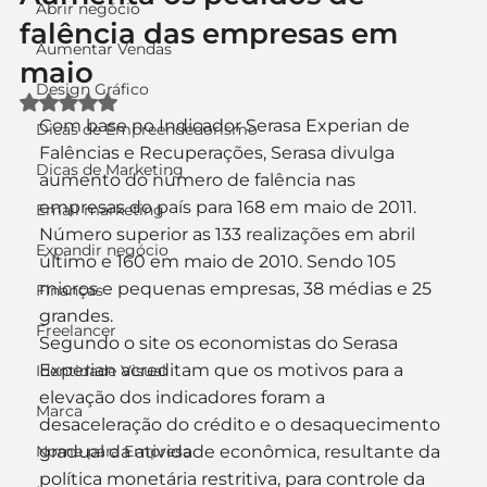
Abrir negócio
falência das empresas em
Aumentar Vendas
maio
Design Gráfico
Avaliado com NaN de 5 estrelas.
Com base no Indicador Serasa Experian de 
Dicas de Empreendedorismo
Falências e Recuperações, Serasa divulga 
Dicas de Marketing
aumento do número de falência nas 
empresas do país para 168 em maio de 2011. 
Email marketing
Número superior as 133 realizações em abril 
Expandir negócio
último e 160 em maio de 2010. Sendo 105 
micros e pequenas empresas, 38 médias e 25 
Finanças
grandes.
Freelancer
Segundo o site os economistas do Serasa 
Experian acreditam que os motivos para a 
Identidade Visual
elevação dos indicadores foram a 
Marca
desaceleração do crédito e o desaquecimento 
Nome para Empresa
gradual da atividade econômica, resultante da 
política monetária restritiva, para controle da 