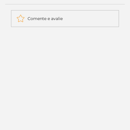
Comente e avalie
Itaú muda apenas duas letras da
logo. Mas o recado é muito maior: a
era da Inteligência Artificial
começou.