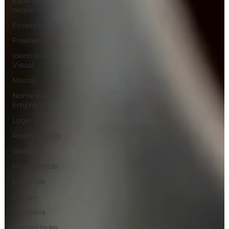
Expandir
negócio
Finanças
Freelancer
Identidade
Visual
Marca
Nome para
Empresa
Logo
Redes Sociais
Websites
Ferramentas
Mascotes
Slogan
Papelaria
Curiosidades