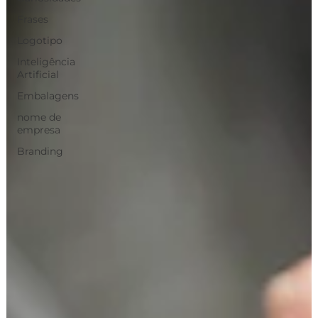
Frases
Logotipo
Inteligência
Artificial
Embalagens
nome de
empresa
Branding