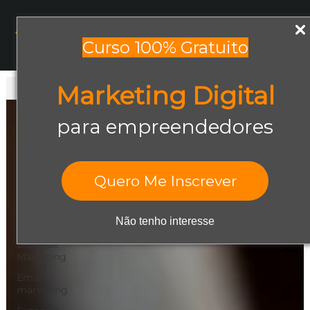
Menu
Curso 100% Gratuito
Marketing Digital
Todos os posts
Todos os posts
para empreendedores
Abrir negócio
Aumentar
Vendas
Quero Me Inscrever
Design Gráfico
Dicas de
Não tenho interesse
Empreendedorismo
Dicas de
Marketing
Email
marketing