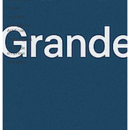
Frases
Logotipo
Inteligência
Artificial
Embalagens
nome de
empresa
Branding