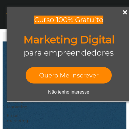
Menu
Curso 100% Gratuito
Marketing Digital
Todos os posts
Todos os posts
para empreendedores
Abrir negócio
Aumentar
Vendas
Quero Me Inscrever
Design Gráfico
Dicas de
Não tenho interesse
Empreendedorismo
Dicas de
Marketing
Email
marketing