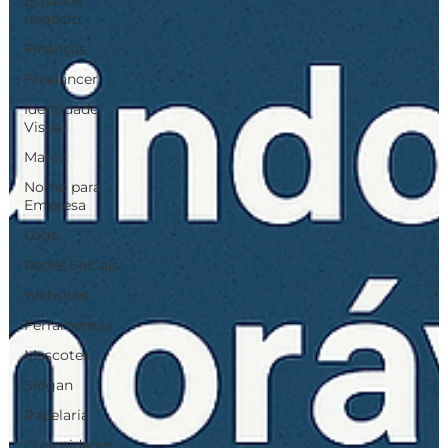
Expandir
negócio
Finanças
Freelancer
Identidade
Visual
Marca
Nome para
Empresa
Logo
Redes Sociais
Websites
Ferramentas
Mascotes
Slogan
Papelaria
Curiosidades