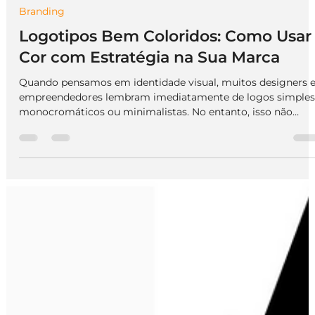
We Do Logos
7 de jan.
3 min de leitura
Branding
Logotipos Bem Coloridos: Como Usar
Cor com Estratégia na Sua Marca
Quando pensamos em identidade visual, muitos designers 
empreendedores lembram imediatamente de logos simples
monocromáticos ou minimalistas. No entanto, isso não
significa que logotipos coloridos não possam ser eficazes —
muito pelo contrário. Cores bem escolhidas carregam
significado, geram reconhecimento e podem transmitir
valores fortes da sua marca. Neste artigo, vamos explorar
como logotipos coloridos funcionam, por que eles são
relevantes e como aplicar essa tendên