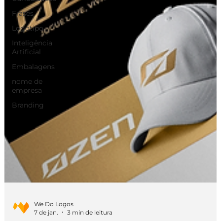
Frases
Logotipo
Inteligência
Artificial
Embalagens
nome de
empresa
Branding