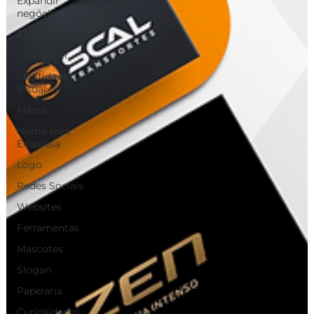
Expandir
negócio
Finanças
Freelancer
Identidade
Visual
Marca
Nome para
Empresa
Logo
Redes Sociais
Websites
Ferramentas
Mascotes
Slogan
Papelaria
Curiosidades