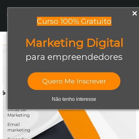
Menu
Curso 100% Gratuito
Marketing Digital
Todos os posts
Todos os posts
para empreendedores
Abrir negócio
Aumentar
Vendas
Quero Me Inscrever
Design Gráfico
Dicas de
Não tenho interesse
Empreendedorismo
Dicas de
Marketing
Email
marketing