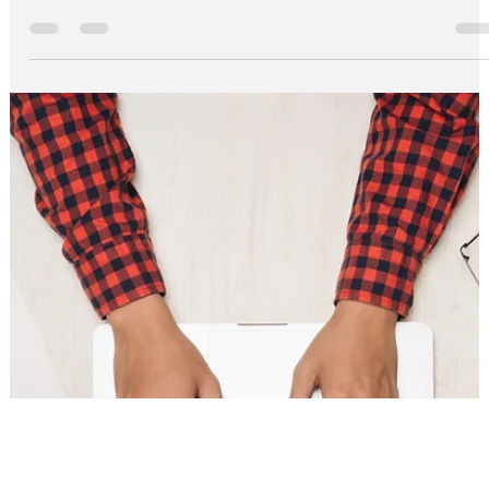
We Do Logos
15 de jun. de 2025
5 min de leitura
Curiosidades
10 marcas famosas de carros e porqu
seus logos funcionam tão bem
Na lista das marcas famosas de carros em todo o mundo, a
Chevrolet escolheu um símbolo que lembra uma gravata
borboleta para representar seus modelos de automóveis. A
Ferrari adotou um cavalinho como seu logo, enquanto
marcas como Honda e Ford apostaram na tipografia para
representar suas empresas. Você sabe por quê?