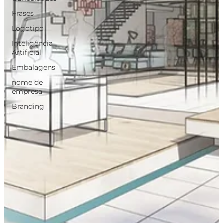
Frases
Logotipo
Inteligência
Artificial
Embalagens
nome de
empresa
Branding