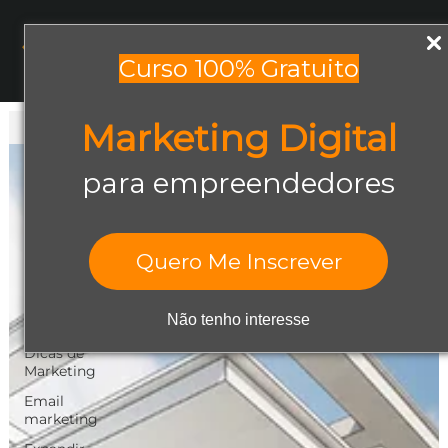
Menu
Curso 100% Gratuito
Marketing Digital
Todos os posts
Todos os posts
para empreendedores
Abrir negócio
Aumentar
Vendas
Quero Me Inscrever
Design Gráfico
Dicas de
Não tenho interesse
Empreendedorismo
Dicas de
Marketing
Email
marketing