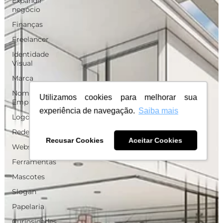
Expandir
negócio
Finanças
Freelancer
Identidade
Visual
Marca
Nome para
Utilizamos cookies para melhorar sua
Empresa
experiência de navegação.
Saiba mais
Logo
Redes Sociais
Recusar Cookies
Aceitar Cookies
Websites
Ferramentas
Mascotes
Slogan
Papelaria
Curiosidades