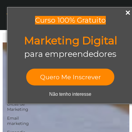
Menu
Curso 100% Gratuito
Marketing Digital
Todos os posts
Todos os posts
para empreendedores
Abrir negócio
Aumentar
Vendas
Quero Me Inscrever
Design Gráfico
Dicas de
Não tenho interesse
Empreendedorismo
Dicas de
Marketing
Email
marketing