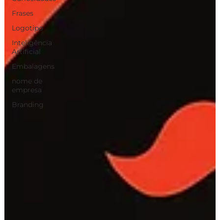
Frases
Logotipo
Inteligência
Artificial
Embalagens
nome de
empresa
Branding