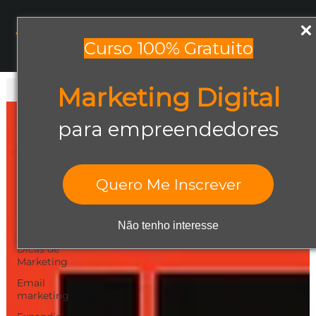
Menu
Curso 100% Gratuito
Marketing Digital
Todos os posts
Todos os posts
para empreendedores
Abrir negócio
Aumentar
Vendas
Quero Me Inscrever
Design Gráfico
Dicas de
Não tenho interesse
Empreendedorismo
Dicas de
Marketing
Email
marketing