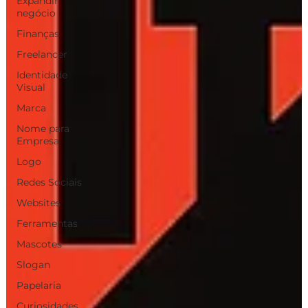
Expandir
negócio
Finanças
Freelancer
Identidade
Visual
Marca
Nome para
Empresa
Logo
Redes Sociais
Websites
Ferramentas
Mascotes
Slogan
Papelaria
Curiosidades