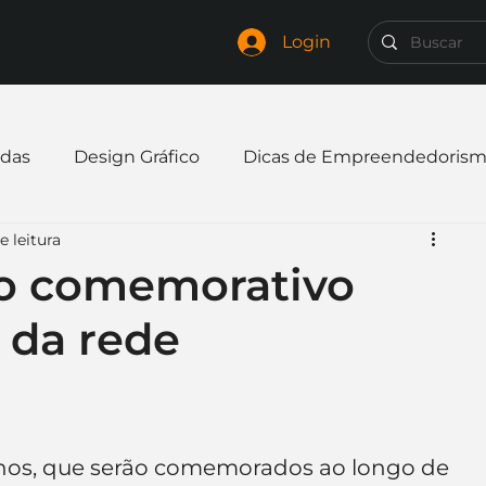
Login
das
Design Gráfico
Dicas de Empreendedoris
e leitura
xpandir negócio
Finanças
Freelancer
go comemorativo
 da rede
mpresa
Logo
Redes Sociais
Websites
elaria
Curiosidades
Frases
Logotipo
anos, que serão comemorados ao longo de 