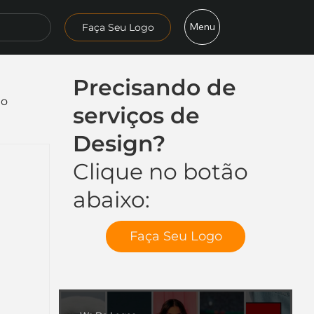
Menu
Faça Seu Logo
Precisando de
mo
serviços de
Design?
Clique no botão
abaixo:
Faça Seu Logo