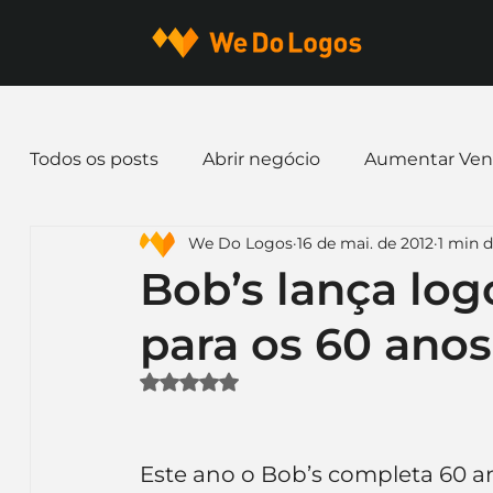
Todos os posts
Abrir negócio
Aumentar Ven
We Do Logos
16 de mai. de 2012
1 min d
Dicas de Marketing
Email marketing
E
Bob’s lança lo
para os 60 anos
Identidade Visual
Marca
Nome para E
Avaliado com NaN de 5 estrelas.
Ferramentas
Mascotes
Slogan
Pap
Este ano o Bob’s completa 60 