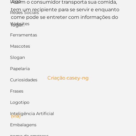
Logo
Assim o consumidor transporta sua comida, 
tem um recipiente para se servir e enquanto 
Redes Sociais
come pode se entreter com informações do 
Websites
lugar.
Ferramentas
Mascotes
Slogan
Papelaria
Criação casey-ng
Curiosidades
Frases
Logotipo
Inteligência Artificial
(via)
Embalagens