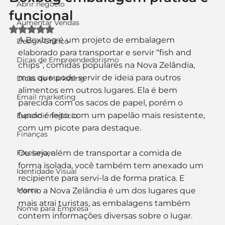
Abrir negócio
funcional
Aumentar Vendas
Avaliado com NaN de 5 estrelas.
A Boxbag é um projeto de embalagem 
Design Gráfico
elaborado para transportar e servir “fish and 
Dicas de Empreendedorismo
chips”, comidas populares na Nova Zelândia, 
mas que pode servir de ideia para outros 
Dicas de Marketing
alimentos em outros lugares. Ela é bem 
Email marketing
parecida com os sacos de papel, porém o 
fundo é feito com um papelão mais resistente, 
Expandir negócio
com um picote para destaque.
Finanças
Freelancer
Ou seja, além de transportar a comida de 
forma isolada, você também tem anexado um 
Identidade Visual
recipiente para servi-la de forma pratica. E 
Marca
como a Nova Zelândia é um dos lugares que 
mais atrai turistas, as embalagens também 
Nome para Empresa
contem informações diversas sobre o lugar. 