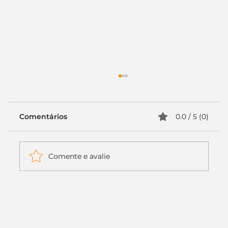
Comentários
0.0 / 5 (0)
Comente e avalie
Itaú muda apenas duas letras da
logo. Mas o recado é muito maior: a
era da Inteligência Artificial
começou.