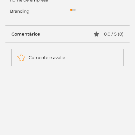
nome de empresa
Branding
Comentários
0.0 / 5 (0)
Comente e avalie
Itaú muda apenas duas letras da
logo. Mas o recado é muito maior: a
era da Inteligência Artificial
começou.