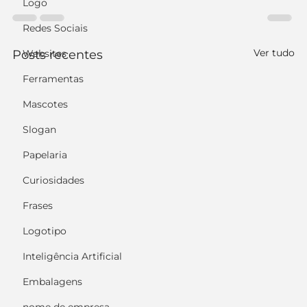
Logo
Redes Sociais
Ver tudo
Posts recentes
Websites
Ferramentas
Mascotes
Slogan
Papelaria
Curiosidades
Frases
Logotipo
Inteligência Artificial
Embalagens