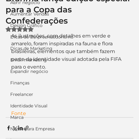
Abrir negócio
para a Copa das
Aumentar Vendas
Confederações
Design Gráfico
Avaliado com NaN de 5 estrelas.
As ilustrações, com detalhes em verde e 
Dicas de Empreendedorismo
amarelo, foram inspiradas na fauna e flora 
Dicas de Marketing
brasileiras, elementos que também fazem 
parte da identidade visual adotada pela FIFA 
Email marketing
para o evento.
Expandir negócio
Finanças
Freelancer
Identidade Visual
Fonte
Marca
Nome para Empresa