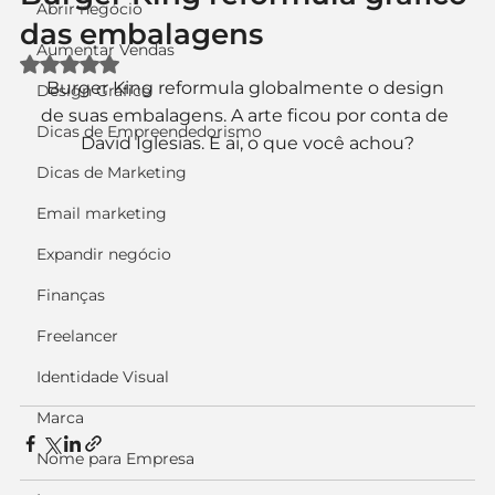
Abrir negócio
das embalagens
Aumentar Vendas
Avaliado com NaN de 5 estrelas.
Burger King reformula globalmente o design 
Design Gráfico
de suas embalagens. A arte ficou por conta de 
Dicas de Empreendedorismo
David Iglesias. E ai, o que você achou?
Dicas de Marketing
Email marketing
Expandir negócio
Finanças
Freelancer
Identidade Visual
Marca
Nome para Empresa