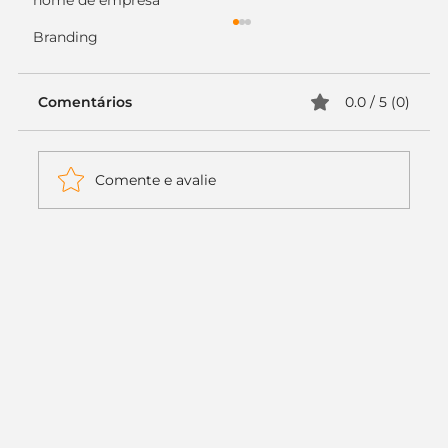
nome de empresa
Branding
Comentários
0.0 / 5 (0)
Comente e avalie
Itaú muda apenas duas letras da
logo. Mas o recado é muito maior: a
era da Inteligência Artificial
começou.