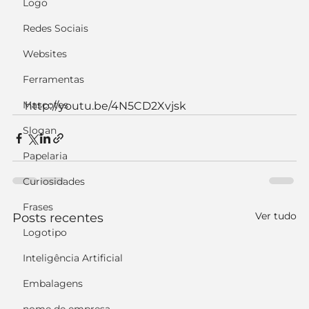
Logo
Redes Sociais
Websites
Ferramentas
Mascotes
http://youtu.be/4N5CD2Xvjsk
Slogan
Papelaria
Curiosidades
Frases
Ver tudo
Posts recentes
Logotipo
Inteligência Artificial
Embalagens