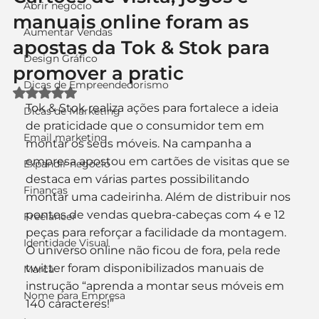
Abrir negócio
manuais online foram as
Aumentar Vendas
apostas da Tok & Stok para
Design Gráfico
promover a pratic
Dicas de Empreendedorismo
Avaliado com NaN de 5 estrelas.
Tok & Stok realiza ações para fortalece a ideia 
Dicas de Marketing
de praticidade que o consumidor tem em 
Email marketing
montar os seus móveis. Na campanha a 
empresa apostou em cartões de visitas que se 
Expandir negócio
destaca em várias partes possibilitando 
Finanças
montar uma cadeirinha. Além de distribuir nos 
pontos de vendas quebra-cabeças com 4 e 12 
Freelancer
peças para reforçar a facilidade da montagem. 
Identidade Visual
O universo online não ficou de fora, pela rede 
twitter foram disponibilizados manuais de 
Marca
instrução “aprenda a montar seus móveis em 
Nome para Empresa
140 caracteres!”