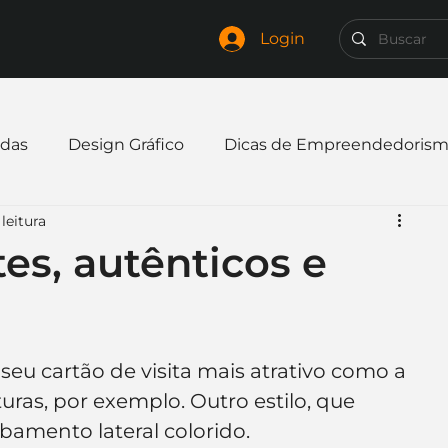
Login
das
Design Gráfico
Dicas de Empreendedoris
leitura
xpandir negócio
Finanças
Freelancer
es, autênticos e
mpresa
Logo
Redes Sociais
Websites
seu cartão de visita mais atrativo como a 
elaria
Curiosidades
Frases
Logotipo
xturas, por exemplo. Outro estilo, que 
mento lateral colorido. 