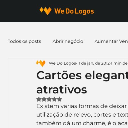
Todos os posts
Abrir negócio
Aumentar Ven
We Do Logos
11 de jan. de 2012
1 min de 
Dicas de Marketing
Email marketing
E
Cartões elegant
atrativos
Identidade Visual
Marca
Nome para E
Avaliado com NaN de 5 estrelas.
Existem varias formas de deixar 
Ferramentas
Mascotes
Slogan
Pap
utilização de relevo, cortes e te
também dá um charme, é o acaba