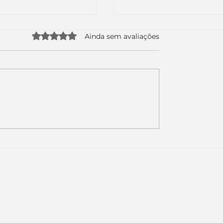
Avaliado com 0 de 5 estrelas.
Ainda sem avaliações
uda apenas duas
Como a nova campa
da logo. Mas o
da Piracanjuba prov
é muito maior: a
marcas fortes não
Inteligência
vendem produtos.
ial começou.
Vendem reconhecim