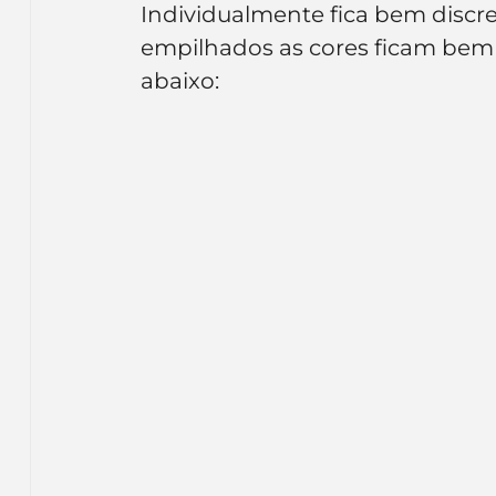
Individualmente fica bem discr
Inteligência Artificial
Embalagens
nom
empilhados as cores ficam bem e
abaixo: