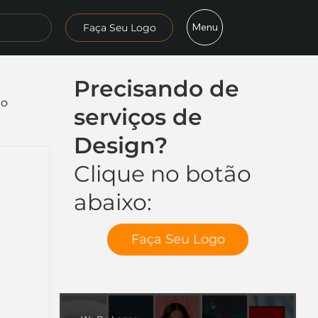
Menu
Faça Seu Logo
Precisando de
mo
serviços de
Design?
Clique no botão
abaixo:
Faça Seu Logo