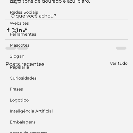
com tons de dourado e azul claro.
Logo
Redes Sociais
O que você achou?
Websites
Ferramentas
Mascotes
Slogan
Ver tudo
Posts recentes
Papelaria
Curiosidades
Frases
Logotipo
Inteligência Artificial
Embalagens