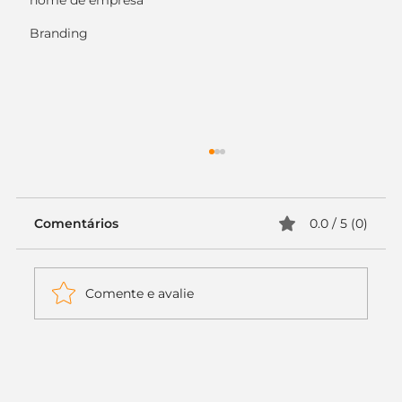
nome de empresa
Branding
Comentários
0.0 / 5 (0)
Comente e avalie
Itaú muda apenas duas letras da
logo. Mas o recado é muito maior: a
era da Inteligência Artificial