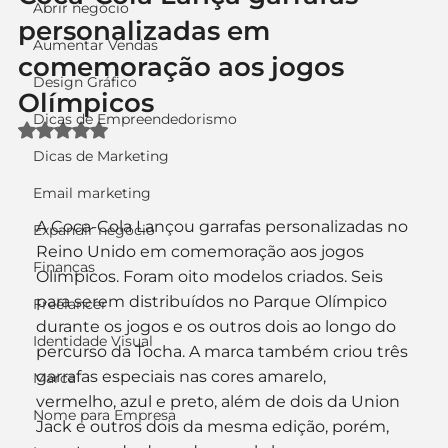
Abrir negócio
personalizadas em
Aumentar Vendas
comemoração aos jogos
Design Gráfico
Olímpicos
Dicas de Empreendedorismo
Avaliado com NaN de 5 estrelas.
Dicas de Marketing
Email marketing
A Coca-Cola Lançou garrafas personalizadas no 
Expandir negócio
Reino Unido em comemoração aos jogos 
Finanças
Olímpicos. Foram oito modelos criados. Seis 
para serem distribuídos no Parque Olímpico 
Freelancer
durante os jogos e os outros dois ao longo do 
Identidade Visual
percurso da Tocha. A marca também criou três 
garrafas especiais nas cores amarelo, 
Marca
vermelho, azul e preto, além de dois da Union 
Nome para Empresa
Jack e outros dois da mesma edição, porém, 