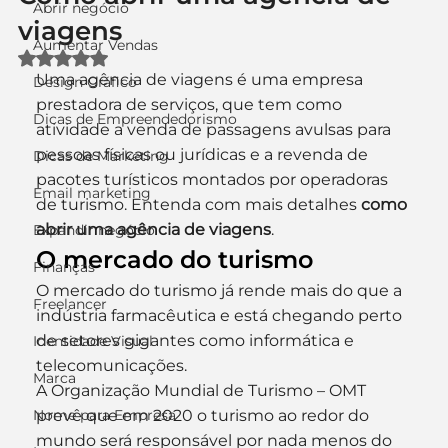
Abrir negócio
viagens
Aumentar Vendas
Avaliado com NaN de 5 estrelas.
Uma agência de viagens é uma empresa 
Design Gráfico
prestadora de serviços, que tem como 
Dicas de Empreendedorismo
atividade a venda de passagens avulsas para 
pessoas físicas ou jurídicas e a revenda de 
Dicas de Marketing
pacotes turísticos montados por operadoras 
Email marketing
de turismo. Entenda com mais detalhes 
como 
abrir uma agência de viagens
.
Expandir negócio
O mercado do turismo
Finanças
O mercado do turismo já rende mais do que a 
Freelancer
indústria farmacêutica e está chegando perto 
de setores gigantes como informática e 
Identidade Visual
telecomunicações.
Marca
A Organização Mundial de Turismo – OMT 
Nome para Empresa
prevê que em 2020 o turismo ao redor do 
mundo será responsável por nada menos do 