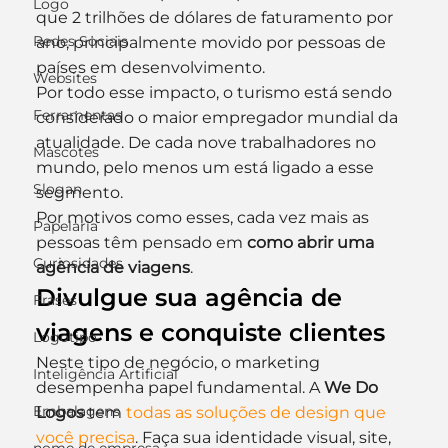
Logo
que 2 trilhões de dólares de faturamento por 
Redes Sociais
ano, principalmente movido por pessoas de 
países em desenvolvimento.
Websites
Por todo esse impacto, o turismo está sendo 
Ferramentas
considerado o maior empregador mundial da 
atualidade. De cada nove trabalhadores no 
Mascotes
mundo, pelo menos um está ligado a esse 
Slogan
segmento.
Por motivos como esses, cada vez mais as 
Papelaria
pessoas têm pensado em 
como abrir uma 
Curiosidades
agência de viagens
.
Divulgue sua agência de 
Frases
viagens e conquiste clientes
Logotipo
Neste tipo de negócio, o marketing 
Inteligência Artificial
desempenha papel fundamental. A 
We Do 
Embalagens
Logos
 tem 
todas as soluções de design que 
você precisa
. Faça sua identidade visual, site, 