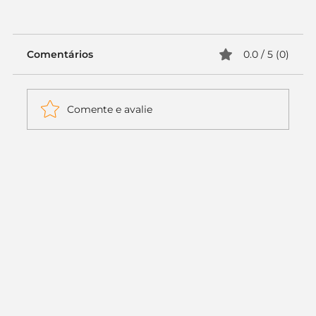
Comentários
0.0 / 5 (0)
Comente e avalie
Itaú muda apenas duas letras da
logo. Mas o recado é muito maior: a
era da Inteligência Artificial
começou.