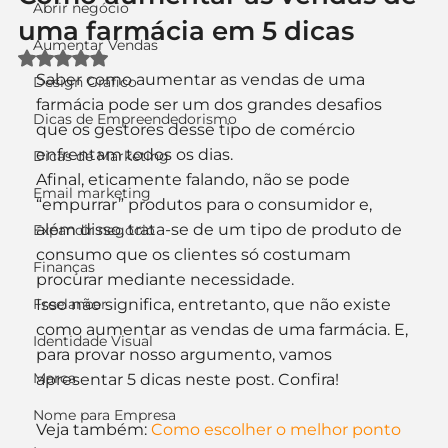
Abrir negócio
uma farmácia em 5 dicas
Aumentar Vendas
Avaliado com NaN de 5 estrelas.
Saber como aumentar as vendas de uma 
Design Gráfico
farmácia pode ser um dos grandes desafios 
Dicas de Empreendedorismo
que os gestores desse tipo de comércio 
enfrentam todos os dias.
Dicas de Marketing
Afinal, eticamente falando, não se pode 
Email marketing
“empurrar” produtos para o consumidor e, 
além disso, trata-se de um tipo de produto de 
Expandir negócio
consumo que os clientes só costumam 
Finanças
procurar mediante necessidade.
Freelancer
Isso não significa, entretanto, que não existe 
como aumentar as vendas de uma farmácia. E, 
Identidade Visual
para provar nosso argumento, vamos 
Marca
apresentar 5 dicas neste post. Confira!
Nome para Empresa
Veja também: 
Como escolher o melhor ponto 