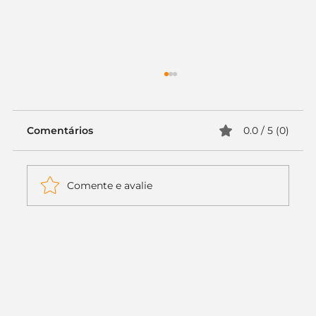
Comentários
0.0 / 5 (0)
Comente e avalie
Itaú muda apenas duas letras da
logo. Mas o recado é muito maior: a
era da Inteligência Artificial
começou.