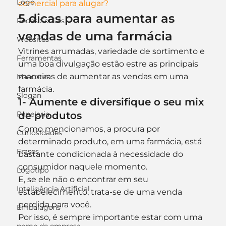
Logo
comercial para alugar?
5 dicas para aumentar as 
Redes Sociais
vendas de uma farmácia
Websites
Vitrines arrumadas, variedade de sortimento e 
Ferramentas
uma boa divulgação estão estre as principais 
maneiras de aumentar as vendas em uma 
Mascotes
farmácia.
Slogan
1- Aumente e diversifique o seu mix 
Papelaria
de produtos
Como mencionamos, a procura por 
Curiosidades
determinado produto, em uma farmácia, está 
Frases
bastante condicionada à necessidade do 
consumidor naquele momento.
Logotipo
E, se ele não o encontrar em seu 
Inteligência Artificial
estabelecimento, trata-se de uma venda 
perdida para você.
Embalagens
Por isso, é sempre importante estar com uma 