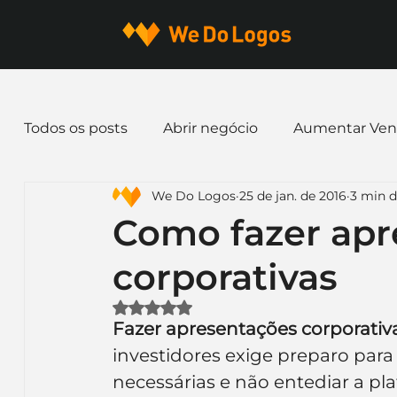
Todos os posts
Abrir negócio
Aumentar Ven
We Do Logos
25 de jan. de 2016
3 min d
Dicas de Marketing
Email marketing
E
Como fazer apr
corporativas
Identidade Visual
Marca
Nome para E
Avaliado com NaN de 5 estrelas.
Fazer apresentações corporativ
Ferramentas
Mascotes
Slogan
Pap
investidores exige preparo para
necessárias e não entediar a pla