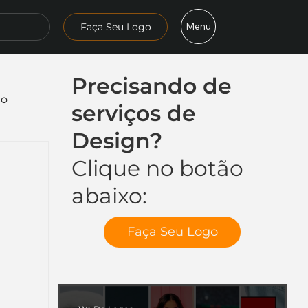
Menu
Faça Seu Logo
Precisando de
mo
serviços de
Design?
Clique no botão
abaixo:
Faça Seu Logo