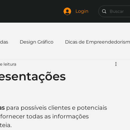
Login
das
Design Gráfico
Dicas de Empreendedoris
e leitura
xpandir negócio
Finanças
Freelancer
esentações
mpresa
Logo
Redes Sociais
Websites
as
 para possíveis clientes e potenciais 
elaria
Curiosidades
Frases
Logotipo
 fornecer todas as informações 
teia.