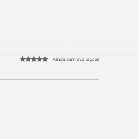
Avaliado com 0 de 5 estrelas.
Ainda sem avaliações
uda apenas duas
Como a nova campa
da logo. Mas o
da Piracanjuba prov
é muito maior: a
marcas fortes não
Inteligência
vendem produtos.
ial começou.
Vendem reconhecim