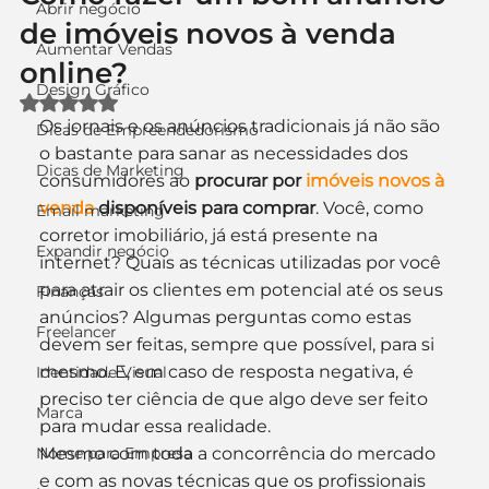
Abrir negócio
de imóveis novos à venda
Aumentar Vendas
online?
Design Gráfico
Avaliado com NaN de 5 estrelas.
Os jornais e os anúncios tradicionais já não são 
Dicas de Empreendedorismo
o bastante para sanar as necessidades dos 
Dicas de Marketing
consumidores ao 
procurar por 
imóveis novos à 
venda
 disponíveis para comprar
. Você, como 
Email marketing
corretor imobiliário, já está presente na 
Expandir negócio
internet? Quais as técnicas utilizadas por você 
para atrair os clientes em potencial até os seus 
Finanças
anúncios? Algumas perguntas como estas 
Freelancer
devem ser feitas, sempre que possível, para si 
mesmo. E, em caso de resposta negativa, é 
Identidade Visual
preciso ter ciência de que algo deve ser feito 
Marca
para mudar essa realidade.
Nome para Empresa
Mesmo com toda a concorrência do mercado 
e com as novas técnicas que os profissionais 