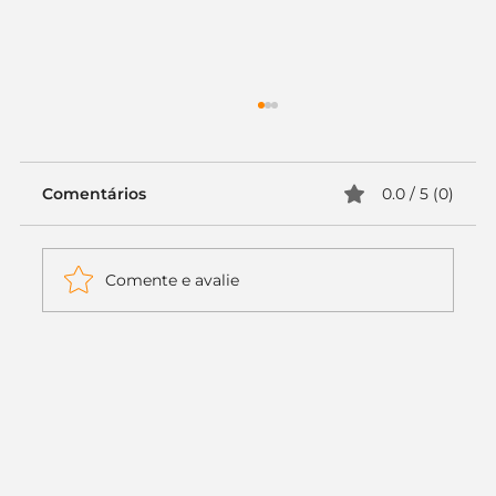
Comentários
0.0 / 5 (0)
Comente e avalie
Itaú muda apenas duas letras da
logo. Mas o recado é muito maior: a
era da Inteligência Artificial
começou.