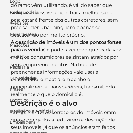
Logo
do ramo vêm utilizando, é válido saber que 
Redes Sociais
sempre é possível encontrar a melhor saída 
para estar à frente dos outros corretores, sem 
Websites
precisar derrubar ninguém, apenas se 
Ferramentas
destacando por mérito próprio.
A descrição de imóveis é um dos pontos fortes 
Mascotes
para as vendas
 e pode fazer com que, cada vez 
Slogan
mais, os consumidores se sintam atraídos por 
seus empreendimentos. Na hora de 
Papelaria
preencher as informações vale usar a 
Curiosidades
criatividade, empatia, empenho e, 
principalmente, transparência, transmitindo 
Frases
realmente o que o domicílio é.
Logotipo
Descrição é o alvo
Inteligência Artificial
Antigamente, os corretores de imóveis eram 
quase obrigados a reduzirem a descrição de 
Embalagens
seus imóveis, já que os anúncios eram feitos 