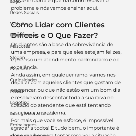
O que importa é que há como resolver o 
Logo
problema e nós vamos ensinar aqui.
Redes Sociais
Como Lidar com Clientes 
Websites
Difíceis e O Que Fazer?
Ferramentas
Os clientes são a base da sobrevivência de 
Mascotes
uma empresa, e para que eles estejam felizes, 
Slogan
é preciso um atendimento padronizado e de 
excelência.
Papelaria
Ainda assim, em qualquer ramo, vamos nos 
Curiosidades
deparar com aqueles clientes que gostam de 
encrencar, ou que não estão em um bom dia 
Frases
e resolveram descontar toda a sua raiva no 
Logotipo
coitado do atendente que está tentando 
solucionar o problema.
Inteligência Artificial
Por mais que você se esforce, é impossível 
Embalagens
agradar a todos! E tudo bem.. o importante é 
dar o melhor para tentar resolver a situação, 