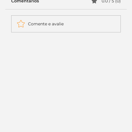
Comentários
0.0 / 5 (0)
Comente e avalie
Itaú muda apenas duas letras da
logo. Mas o recado é muito maior: a
era da Inteligência Artificial
começou.