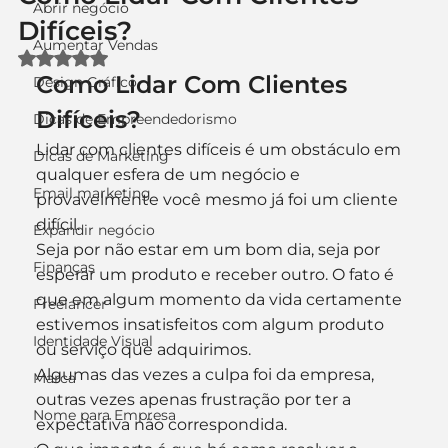
Abrir negócio
Difíceis?
Aumentar Vendas
Avaliado com NaN de 5 estrelas.
Como Lidar Com Clientes 
Design Gráfico
Difíceis?
Dicas de Empreendedorismo
Lidar com clientes difíceis é um obstáculo em 
Dicas de Marketing
qualquer esfera de um negócio e 
Email marketing
provavelmente você mesmo já foi um cliente 
difícil.
Expandir negócio
Seja por não estar em um bom dia, seja por 
Finanças
esperar um produto e receber outro. O fato é 
que em algum momento da vida certamente 
Freelancer
estivemos insatisfeitos com algum produto 
Identidade Visual
ou serviço que adquirimos.
Algumas das vezes a culpa foi da empresa, 
Marca
outras vezes apenas frustração por ter a 
Nome para Empresa
expectativa não correspondida.