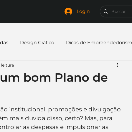
Login
das
Design Gráfico
Dicas de Empreendedoris
 leitura
xpandir negócio
Finanças
Freelancer
 um bom Plano de
mpresa
Logo
Redes Sociais
Websites
ão institucional, promoções e divulgação 
elaria
Curiosidades
Frases
Logotipo
m mais duvida disso, certo? Mas, para 
ontrolar as despesas e impulsionar as 