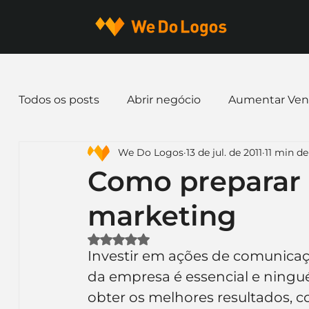
Todos os posts
Abrir negócio
Aumentar Ven
We Do Logos
13 de jul. de 2011
11 min de
Dicas de Marketing
Email marketing
E
Como preparar
marketing
Identidade Visual
Marca
Nome para E
Avaliado com NaN de 5 estrelas.
Investir em ações de comunicaç
Ferramentas
Mascotes
Slogan
Pap
da empresa é essencial e ningué
obter os melhores resultados, c