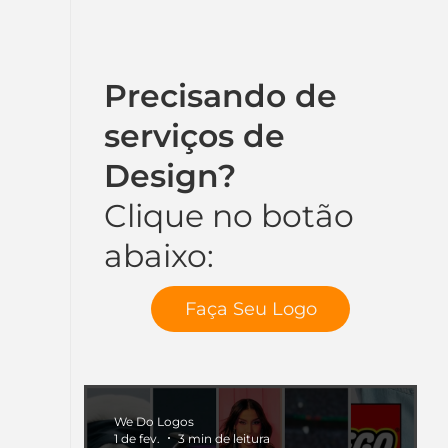
Precisando de
serviços de
Design?
Clique no botão
abaixo:
Faça Seu Logo
We Do Logos
1 de fev.
3 min de leitura