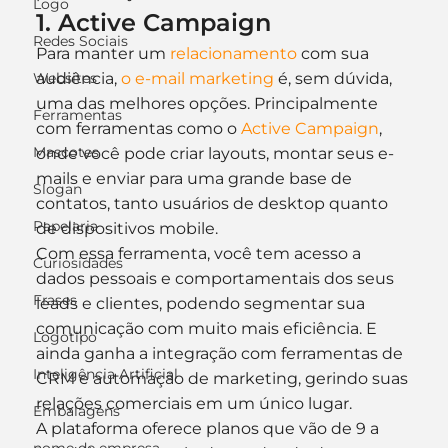
Logo
1. Active Campaign
Redes Sociais
Para manter um 
relacionamento
 com sua 
Websites
audiência, 
o e-mail marketing
 é, sem dúvida, 
uma das melhores opções. Principalmente 
Ferramentas
com ferramentas como o 
Active Campaign
, 
Mascotes
onde você pode criar layouts, montar seus e-
mails e enviar para uma grande base de 
Slogan
contatos, tanto usuários de desktop quanto 
Papelaria
de dispositivos mobile.
Com essa ferramenta, você tem acesso a 
Curiosidades
dados pessoais e comportamentais dos seus 
Frases
leads e clientes, podendo segmentar sua 
comunicação com muito mais eficiência. E 
Logotipo
ainda ganha a integração com ferramentas de 
Inteligência Artificial
CRM e automação de marketing, gerindo suas 
relações comerciais em um único lugar.
Embalagens
A plataforma oferece planos que vão de 9 a 