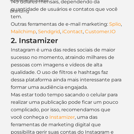
nome de empresa
149 dólares mensais, dependendo da 
quantidade de usuários e contatos que você 
Branding
tem.
Outras ferramentas de e-mail marketing: 
Splio
, 
Mailchimp
, 
Sendgrid
, 
iContact
, 
Customer.IO
2. Instamizer
Instagram é uma das redes sociais de maior 
sucesso no momento, atraindo milhares de 
pessoas com imagens e vídeos de alta 
qualidade. O uso de filtros e hashtags faz 
dessa plataforma ainda mais interessante para 
formar uma audiência engajada.
Mas estar todo tempo sacando o celular para 
realizar uma publicação pode ficar um pouco 
complicado, por isso, recomendamos que 
você conheça o 
Instamizer
, uma das 
ferramentas de marketing digital que 
possibilita gerir suas contas do Instagram e 