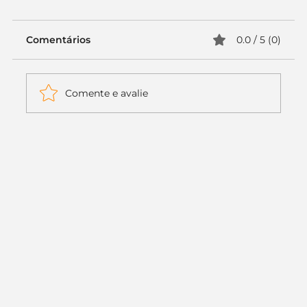
Comentários
0.0 / 5 (0)
Comente e avalie
Itaú muda apenas duas letras da
logo. Mas o recado é muito maior: a
era da Inteligência Artificial
começou.