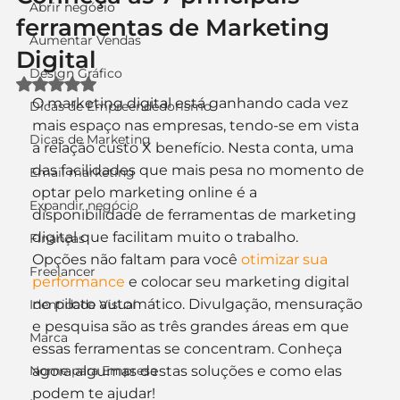
Abrir negócio
ferramentas de Marketing
Aumentar Vendas
Digital
Design Gráfico
Avaliado com NaN de 5 estrelas.
O marketing digital está ganhando cada vez 
Dicas de Empreendedorismo
mais espaço nas empresas, tendo-se em vista 
Dicas de Marketing
a relação custo X benefício. Nesta conta, uma 
das facilidades que mais pesa no momento de 
Email marketing
optar pelo marketing online é a 
Expandir negócio
disponibilidade de ferramentas de marketing 
digital que facilitam muito o trabalho.
Finanças
Opções não faltam para você 
otimizar sua 
Freelancer
performance
 e colocar seu marketing digital 
no piloto automático. Divulgação, mensuração 
Identidade Visual
e pesquisa são as três grandes áreas em que 
Marca
essas ferramentas se concentram. Conheça 
Nome para Empresa
agora algumas destas soluções e como elas 
podem te ajudar!