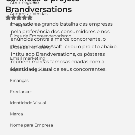
Abrir negócio
Brandversations
Aumentar Vendas
Avaliado com NaN de 5 estrelas.
Inspirado na grande batalha das empresas 
Design Gráfico
pela preferência dos consumidores e nos 
Dicas de Empreendedorismo
anúncios contra a marca concorrente, o 
designer Stefan Asafti criou o projeto abaixo. 
Dicas de Marketing
Intitulado Brandversations, os pôsteres 
Email marketing
reúnem marcas famosas criadas com a 
identidade visual de seus concorrentes.
Expandir negócio
Finanças
Freelancer
Identidade Visual
Marca
Nome para Empresa