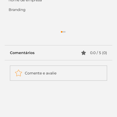
nome de empresa
Branding
Comentários
0.0 / 5 (0)
Comente e avalie
Itaú muda apenas duas letras da
logo. Mas o recado é muito maior: a
era da Inteligência Artificial
começou.