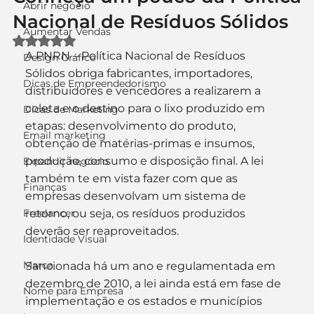
Abrir negócio
Nacional de Resíduos Sólidos
Aumentar Vendas
Avaliado com NaN de 5 estrelas.
A PNRN – Política Nacional de Resíduos 
Design Gráfico
Sólidos obriga fabricantes, importadores, 
Dicas de Empreendedorismo
distribuidores e vencedores a realizarem a 
coleta e o destino para o lixo produzido em 
Dicas de Marketing
etapas: desenvolvimento do produto, 
Email marketing
obtenção de matérias-primas e insumos, 
produção, consumo e disposição final. A lei 
Expandir negócio
também te em vista fazer com que as 
Finanças
empresas desenvolvam um sistema de 
Freelancer
retorno, ou seja, os resíduos produzidos 
deverão ser reaproveitados.
Identidade Visual
Marca
Sancionada há um ano e regulamentada em 
dezembro de 2010, a lei ainda está em fase de 
Nome para Empresa
implementação e os estados e municípios 