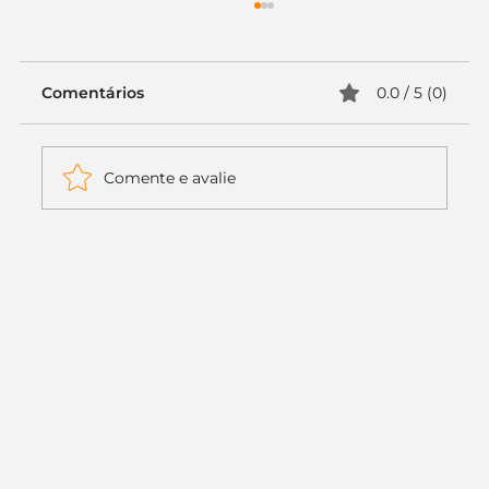
Comentários
0.0 / 5 (0)
Comente e avalie
Itaú muda apenas duas letras da
logo. Mas o recado é muito maior: a
era da Inteligência Artificial
começou.