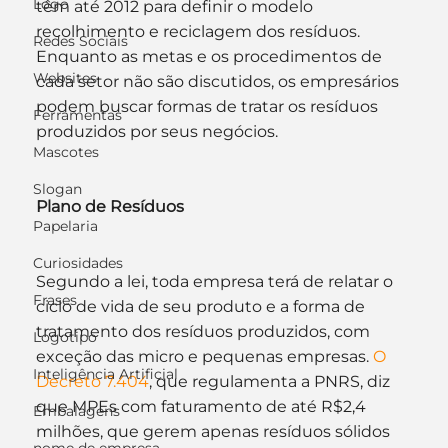
Logo
têm até 2012 para definir o modelo 
recolhimento e reciclagem dos resíduos. 
Redes Sociais
Enquanto as metas e os procedimentos de 
Websites
cada setor não são discutidos, os empresários 
podem buscar formas de tratar os resíduos 
Ferramentas
produzidos por seus negócios.
Mascotes
Slogan
Plano de Resíduos
Papelaria
Curiosidades
Segundo a lei, toda empresa terá de relatar o 
Frases
ciclo de vida de seu produto e a forma de 
tratamento dos resíduos produzidos, com 
Logotipo
exceção das micro e pequenas empresas.
 O 
Inteligência Artificial
Decreto 7.404
, que regulamenta a PNRS, diz 
que MPEs com faturamento de até R$2,4 
Embalagens
milhões, que gerem apenas resíduos sólidos 