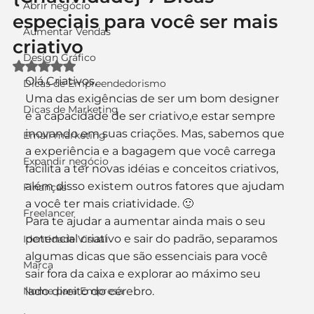
Abrir negócio
especiais para você ser mais
Aumentar Vendas
criativo
Design Gráfico
Avaliado com NaN de 5 estrelas.
Olá Criativos,
Dicas de Empreendedorismo
Uma das exigências de ser um bom designer 
Dicas de Marketing
é a capacidade de ser criativo,e estar sempre 
inovando em suas criações. Mas, sabemos que 
Email marketing
a experiência e a bagagem que você carrega 
Expandir negócio
facilita a ter novas idéias e conceitos criativos, 
além disso existem outros fatores que ajudam 
Finanças
a você ter mais criatividade. 🙂
Freelancer
Para te ajudar a aumentar ainda mais o seu 
potencial criativo e sair do padrão, separamos 
Identidade Visual
algumas dicas que são essenciais para você 
Marca
sair fora da caixa e explorar ao máximo seu 
Nome para Empresa
lado direito do cérebro.