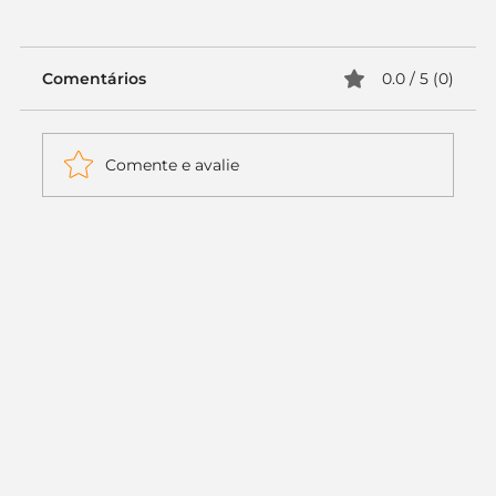
Comentários
0.0 / 5 (0)
Comente e avalie
Itaú muda apenas duas letras da
logo. Mas o recado é muito maior: a
era da Inteligência Artificial
começou.