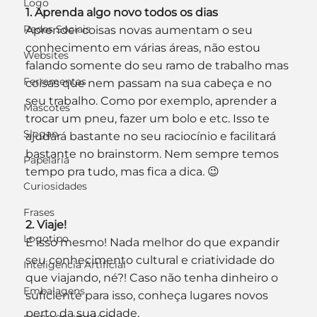
Logo
1. Aprenda algo novo todos os dias
Redes Sociais
Aprender coisas novas aumentam o seu 
conhecimento em várias áreas, não estou 
Websites
falando somente do seu ramo de trabalho mas 
Ferramentas
coisas que nem passam na sua cabeça e no 
seu trabalho. Como por exemplo, aprender a 
Mascotes
trocar um pneu, fazer um bolo e etc. Isso te 
Slogan
ajudará bastante no seu raciocínio e facilitará 
bastante no brainstorm. Nem sempre temos 
Papelaria
tempo pra tudo, mas fica a dica. 😉
Curiosidades
Frases
2. Viaje!
Logotipo
É isso mesmo! Nada melhor do que expandir 
seu conhecimento cultural e criatividade do 
Inteligência Artificial
que viajando, né?! Caso não tenha dinheiro o 
Embalagens
suficiente para isso, conheça lugares novos 
perto da sua cidade.