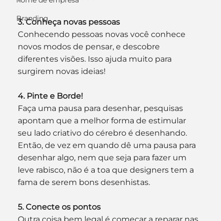
nome de empresa
Branding
3. Conheça novas pessoas
Conhecendo pessoas novas você conhece 
novos modos de pensar, e descobre 
diferentes visões. Isso ajuda muito para 
surgirem novas ideias!
4. Pinte e Borde!
Faça uma pausa para desenhar, pesquisas 
apontam que a melhor forma de estimular 
seu lado criativo do cérebro é desenhando. 
Então, de vez em quando dê uma pausa para 
desenhar algo, nem que seja para fazer um 
leve rabisco, não é a toa que designers tem a 
fama de serem bons desenhistas.
5. Conecte os pontos
Outra coisa bem legal é começar a reparar nas 