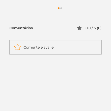
Comentários
0.0 / 5 (0)
Comente e avalie
Itaú muda apenas duas letras da
logo. Mas o recado é muito maior: a
era da Inteligência Artificial
começou.