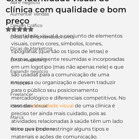
Abrir negócio
clínica com qualidade e bom
Aumentar Vendas
preço
Design Gráfico
Avaliado com NaN de 5 estrelas.
Identidade visual é o conjunto de elementos 
Dicas de Empreendedorismo
visuais, como cores, símbolos, ícones, 
Dicas de Marketing
tipografias (que são os tipos de letras) e 
formas, geralmente resumidas e incorporadas 
Email marketing
em um logotipo (mas não apenas nele) e que 
Expandir negócio
são usadas para a comunicação de uma 
empresa ou organização e devem traduzir 
Finanças
para o público seu posicionamento 
Freelancer
mercadológico e diferenciais competitivos. No 
caso da 
identidade visual
 de uma clínica é 
Identidade Visual
preciso ter ainda mais cuidado, pois as 
Marca
atividades relacionadas à saúde têm um lado 
Nome para Empresa
ético que pode restringir alguns tipos e 
materiais e ações de comunicação.