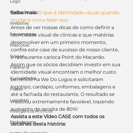
Logo
Redes Sociais
Saiba mais:
O que é identidade visual, quando 
mudar e como fazer isso
Websites
Antes de ver nossas dicas de como definir a 
Ferramentas
identidade visual de clínicas e que matérias 
desenvolver em um primeiro momento, 
Mascotes
confira este case de sucesso de nosso cliente, 
Slogan
o restaurante carioca Point do Macarrão.
Assim que os sócios decidiram investir em sua 
Papelaria
identidade visual encontram o melhor custo 
Curiosidades
benefício na We Do Logos e solicitaram 
logotipo, cardápio, uniformes, embalagens e 
Frases
até a fachada do restaurante. O resultado se 
Logotipo
mostrou extremamente favorável, trazendo 
aumento de receita de 80%!
Inteligência Artificial
Assista a este Vídeo CASE com todos os 
Embalagens
detalhes desta história: