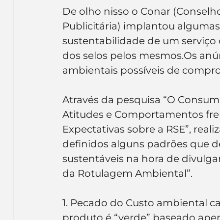
Inteligência Artificial
Embalagens
nom
De olho nisso o Conar (Conselh
Publicitária) implantou algumas 
sustentabilidade de um serviço 
dos selos pelos mesmos.Os anú
ambientais possíveis de compro
Através da pesquisa “O Consumid
Atitudes e Comportamentos fre
Expectativas sobre a RSE”, reali
definidos alguns padrões que 
sustentáveis na hora de divulga
da Rotulagem Ambiental”.
1. Pecado do Custo ambiental c
produto é “verde” baseado ape