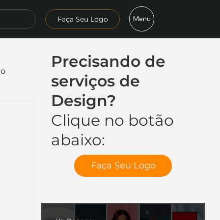
Menu
Faça Seu Logo
Precisando de
mo
serviços de
Design?
Clique no botão
abaixo:
Faça Seu Logo