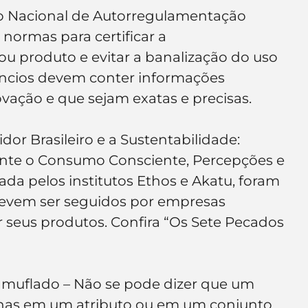
e de empresa
Branding
o Nacional de Autorregulamentação 
normas para certificar a 
ou produto e evitar a banalização do uso 
ncios devem conter informações 
vação e que sejam exatas e precisas.
or Brasileiro e a Sustentabilidade: 
nte o Consumo Consciente, Percepções e 
zada pelos institutos Ethos e Akatu, foram 
devem ser seguidos por empresas 
r seus produtos. Confira “Os Sete Pecados 
amuflado – Não se pode dizer que um 
nas em um atributo ou em um conjunto 