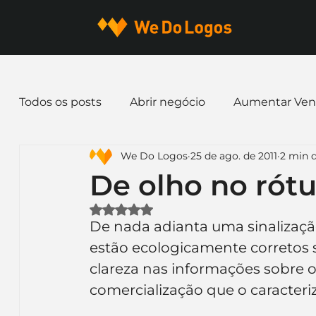
Todos os posts
Abrir negócio
Aumentar Ven
We Do Logos
25 de ago. de 2011
2 min d
Dicas de Marketing
Email marketing
E
De olho no rótu
Avaliado com NaN de 5 estrelas.
Identidade Visual
Marca
Nome para E
De nada adianta uma sinalizaçã
estão ecologicamente corretos 
clareza nas informações sobre o
Ferramentas
Mascotes
Slogan
Pap
comercialização que o caracteriz