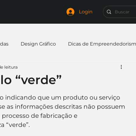
Login
das
Design Gráfico
Dicas de Empreendedoris
e leitura
xpandir negócio
Finanças
Freelancer
lo “verde”
mpresa
Logo
Redes Sociais
Websites
o indicando que um produto ou serviço 
se as informações descritas não possuem 
 processo de fabricação e 
elaria
Curiosidades
Frases
Logotipo
a “verde”.