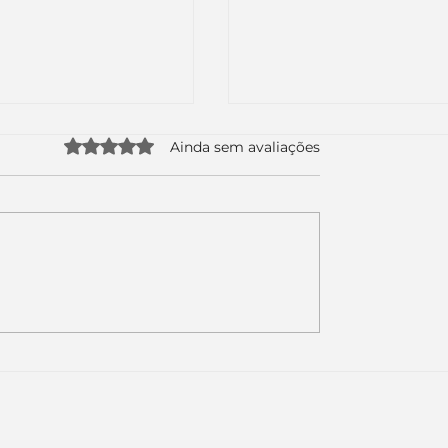
Avaliado com 0 de 5 estrelas.
Ainda sem avaliações
uda apenas duas
Como a nova campa
da logo. Mas o
da Piracanjuba prov
é muito maior: a
marcas fortes não
Inteligência
vendem produtos.
ial começou.
Vendem reconhecim