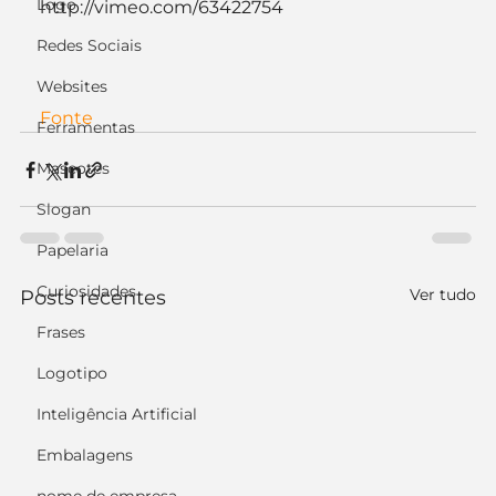
Logo
http://vimeo.com/63422754
Redes Sociais
Websites
Fonte
Ferramentas
Mascotes
Slogan
Papelaria
Curiosidades
Ver tudo
Posts recentes
Frases
Logotipo
Inteligência Artificial
Embalagens