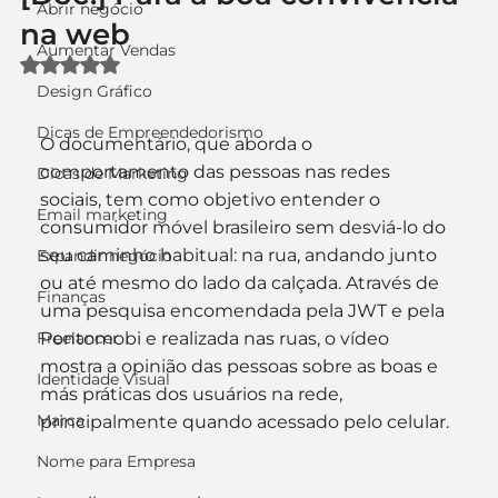
Abrir negócio
na web
Aumentar Vendas
Avaliado com NaN de 5 estrelas.
Design Gráfico
Dicas de Empreendedorismo
O documentário, que aborda o 
comportamento das pessoas nas redes 
Dicas de Marketing
sociais, tem como objetivo entender o 
Email marketing
consumidor móvel brasileiro sem desviá-lo do 
seu caminho habitual: na rua, andando junto 
Expandir negócio
ou até mesmo do lado da calçada. Através de 
Finanças
uma pesquisa encomendada pela JWT e pela 
Freelancer
Pontomobi e realizada nas ruas, o vídeo 
mostra a opinião das pessoas sobre as boas e 
Identidade Visual
más práticas dos usuários na rede, 
Marca
principalmente quando acessado pelo celular.
Nome para Empresa