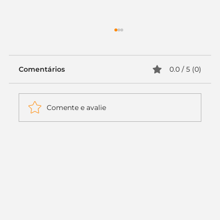
Comentários
0.0 / 5 (0)
Comente e avalie
Itaú muda apenas duas letras da
logo. Mas o recado é muito maior: a
era da Inteligência Artificial
começou.