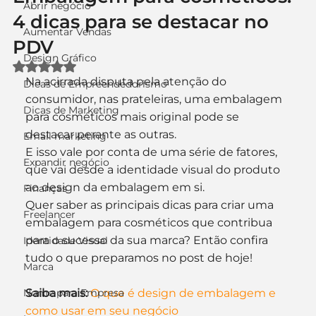
Abrir negócio
4 dicas para se destacar no
Aumentar Vendas
PDV
Design Gráfico
Avaliado com NaN de 5 estrelas.
Na acirrada disputa pela atenção do 
Dicas de Empreendedorismo
consumidor, nas prateleiras, uma embalagem 
Dicas de Marketing
para cosméticos mais original pode se 
destacar perante as outras.
Email marketing
E isso vale por conta de uma série de fatores, 
Expandir negócio
que vai desde a identidade visual do produto 
ao design da embalagem em si.
Finanças
Quer saber as principais dicas para criar uma 
Freelancer
embalagem para cosméticos que contribua 
para o sucesso da sua marca? Então confira 
Identidade Visual
tudo o que preparamos no post de hoje!
Marca
Nome para Empresa
Saiba mais:
O que é design de embalagem e 
como usar em seu negócio