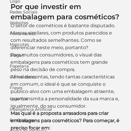
Logo
Por que investir em 
Redes Sociais
embalagem para cosméticos?
Websites
O setor de cosméticos é bastante disputado. 
Marcas similares, com produtos parecidos e 
Ferramentas
com resultados semelhantes. Como se 
Mascotes
diferenciar neste meio, portanto?
Para muitos consumidores, o visual das 
Slogan
embalagens para cosméticos tem grande 
Papelaria
peso na decisão de compra.
Afinal de contas, tendo tantas características 
Curiosidades
em comum, o ideal é que se conquiste o 
Frases
público-alvo com uma embalagem atraente, 
Logotipo
que transmita a personalidade da sua marca e, 
igualmente, do seu consumidor.
Inteligência Artificial
Mas qual é a proposta arrasadora para criar 
Embalagens
embalagens para cosméticos? Para começar, é 
preciso focar em: