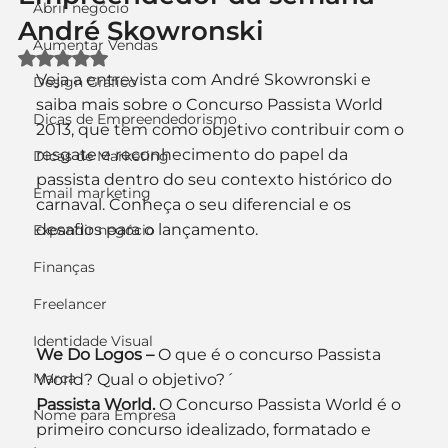
Abrir negócio
André Skowronski
Aumentar Vendas
Avaliado com NaN de 5 estrelas.
Veja a entrevista com André Skowronski e 
Design Gráfico
saiba mais sobre o Concurso Passista World 
Dicas de Empreendedorismo
2013, que tem como objetivo contribuir com o 
resgate e reconhecimento do papel da 
Dicas de Marketing
passista dentro do seu contexto histórico do 
Email marketing
carnaval. Conheça o seu diferencial e os 
desafios para o lançamento.
Expandir negócio
Finanças
Freelancer
Identidade Visual
We Do Logos –
 O que é o concurso Passista 
Marca
World? Qual o objetivo?´
Passista World.
 O Concurso Passista World é o 
Nome para Empresa
primeiro concurso idealizado, formatado e 