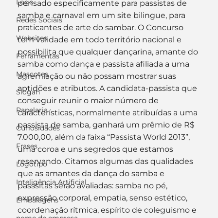
Logo
pensado especificamente para passistas de 
samba e carnaval em um site bilingue, para 
Redes Sociais
praticantes de arte do sambar. O Concurso 
Websites
tem validade em todo território nacional e 
possibilita que qualquer dançarina, amante do 
Ferramentas
samba como dança e passista afiliada a uma 
Mascotes
agremiação ou não possam mostrar suas 
aptidões e atributos. A candidata-passista que 
Slogan
conseguir reunir o maior número de 
Papelaria
características, normalmente atribuídas a uma 
passista de samba, ganhará um prêmio de R$ 
Curiosidades
7.000,00, além da faixa “Passista World 2013”, 
Frases
uma coroa e uns segredos que estamos 
reservando. Citamos algumas das qualidades 
Logotipo
que as amantes da dança do samba e 
Inteligência Artificial
passsitas serão avaliadas: samba no pé, 
expressão corporal, empatia, senso estético, 
Embalagens
coordenação rítmica, espírito de coleguismo e 