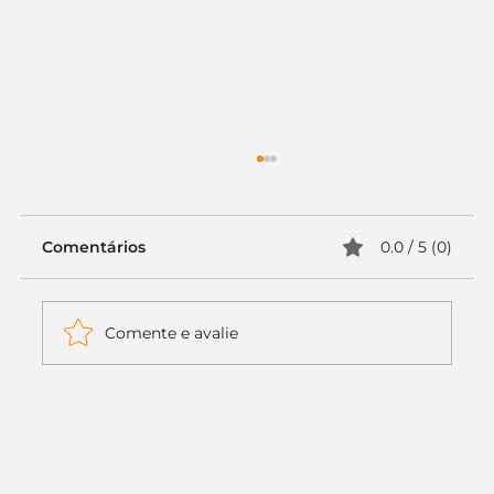
Comentários
0.0 / 5 (0)
Comente e avalie
Itaú muda apenas duas letras da
logo. Mas o recado é muito maior: a
era da Inteligência Artificial
começou.