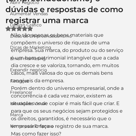
Abrir negócio
dúvidas e respostas de como
Aumentar Vendas
registrar uma marca
Design Gráfico
Avaliado com NaN de 5 estrelas.
Não são apenas os bens materiais que 
Dicas de Empreendedorismo
compõem o universo de riqueza de uma 
Dicas de Marketing
empresa. Sua marca, do produto ou do serviço 
é um bem patrimonial intangível que a cada 
Email marketing
dia cresce e se valoriza, tornando, em muitos 
Expandir negócio
casos, mais valiosa do que os demais bens 
tangíveis da empresa.
Finanças
Porém dentro do universo empresarial, onde a 
Freelancer
concorrência é cada vez maior, existem as 
situações onde copiar é mais fácil que criar. E 
Identidade Visual
para que os seus negócios sejam protegidos e 
Marca
os direitos, garantidos, é necessário que o 
Nome para Empresa
empresário faça o registro de sua marca.
Mas como fazer isso?