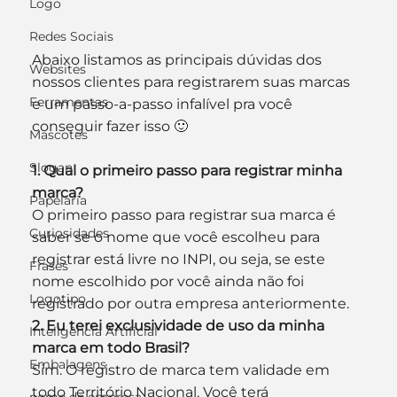
Logo
Redes Sociais
Abaixo listamos as principais dúvidas dos 
Websites
nossos clientes para registrarem suas marcas 
Ferramentas
e um passo-a-passo infalível pra você 
conseguir fazer isso 🙂
Mascotes
Slogan
1. Qual o primeiro passo para registrar minha 
marca?
Papelaria
O primeiro passo para registrar sua marca é 
Curiosidades
saber se o nome que você escolheu para 
registrar está livre no INPI, ou seja, se este 
Frases
nome escolhido por você ainda não foi 
Logotipo
registrado por outra empresa anteriormente.
2. Eu terei exclusividade de uso da minha 
Inteligência Artificial
marca em todo Brasil?
Embalagens
Sim. O registro de marca tem validade em 
todo Território Nacional. Você terá 