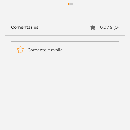
Comentários
0.0 / 5 (0)
Comente e avalie
Itaú muda apenas duas letras da
logo. Mas o recado é muito maior: a
era da Inteligência Artificial
começou.