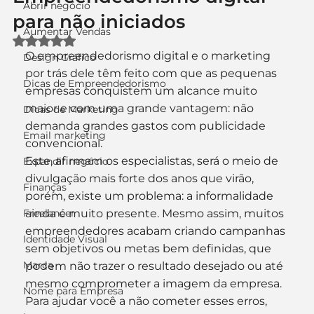
Abrir negócio
para não iniciados
Aumentar Vendas
Avaliado com NaN de 5 estrelas.
O empreendedorismo digital e o marketing 
Design Gráfico
por trás dele têm feito com que as pequenas 
Dicas de Empreendedorismo
empresas conquistem um alcance muito 
maior e com uma grande vantagem: não 
Dicas de Marketing
demanda grandes gastos com publicidade 
Email marketing
convencional.
Este, afirmam os especialistas, será o meio de 
Expandir negócio
divulgação mais forte dos anos que virão, 
Finanças
porém, existe um problema: a informalidade 
Freelancer
ainda é muito presente. Mesmo assim, muitos 
empreendedores acabam criando campanhas 
Identidade Visual
sem objetivos ou metas bem definidas, que 
Marca
podem não trazer o resultado desejado ou até 
mesmo comprometer a imagem da empresa. 
Nome para Empresa
Para ajudar você a não cometer esses erros, 