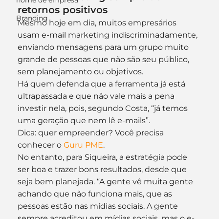
nome de empresa
retornos positivos
Branding
Mesmo hoje em dia, muitos empresários 
usam e-mail marketing indiscriminadamente, 
enviando mensagens para um grupo muito 
grande de pessoas que não são seu público, 
sem planejamento ou objetivos.
Há quem defenda que a ferramenta já está 
ultrapassada e que não vale mais a pena 
investir nela, pois, segundo Costa, “já temos 
uma geração que nem lê e-mails”.
Dica: quer empreender? Você precisa 
conhecer o 
Guru PME
.
No entanto, para Siqueira, a estratégia pode 
ser boa e trazer bons resultados, desde que 
seja bem planejada. “A gente vê muita gente 
achando que não funciona mais, que as 
pessoas estão nas mídias sociais. A gente 
sempre acreditou em mídias sociais, mas o e-