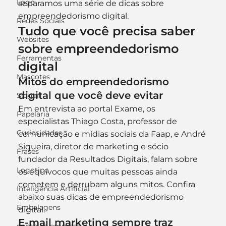
Logo
separamos uma série de dicas sobre 
empreendedorismo digital.
Redes Sociais
Tudo que você precisa saber 
Websites
sobre empreendedorismo 
Ferramentas
digital
Mascotes
Mitos do empreendedorismo 
digital que você deve evitar
Slogan
Em entrevista ao portal Exame, os 
Papelaria
especialistas Thiago Costa, professor de 
Curiosidades
comunicação e mídias sociais da Faap, e André 
Siqueira, diretor de marketing e sócio 
Frases
fundador da Resultados Digitais, falam sobre 
Logotipo
os equívocos que muitas pessoas ainda 
cometem e derrubam alguns mitos. Confira 
Inteligência Artificial
abaixo suas dicas de empreendedorismo 
Embalagens
digital.
E-mail marketing sempre traz 