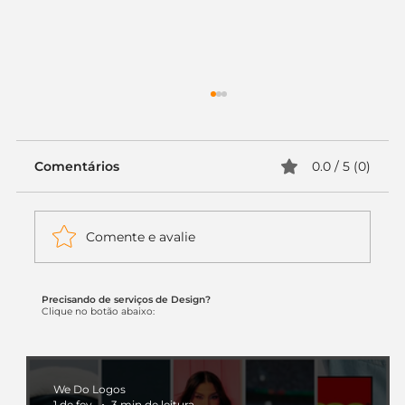
Comentários
0.0 / 5 (0)
Comente e avalie
Precisando de serviços de Design?
Itaú muda apenas duas letras da
Clique no botão abaixo:
logo. Mas o recado é muito maior: a
era da Inteligência Artificial
começou.
We Do Logos
1 de fev.
3 min de leitura