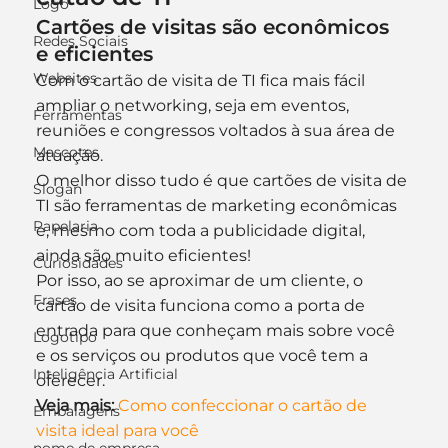
Logo
Cartões de visitas são econômicos 
Redes Sociais
e eficientes
Websites
Com o cartão de visita de TI fica mais fácil 
ampliar o networking, seja em eventos, 
Ferramentas
reuniões e congressos voltados à sua área de 
Mascotes
atuação.
O melhor disso tudo é que cartões de visita de 
Slogan
TI são ferramentas de marketing econômicas 
Papelaria
e, mesmo com toda a publicidade digital, 
ainda são muito eficientes!
Curiosidades
Por isso, ao se aproximar de um cliente, o 
Frases
cartão de visita funciona como a porta de 
entrada para que conheçam mais sobre você 
Logotipo
e os serviços ou produtos que você tem a 
Inteligência Artificial
oferecer.
Veja mais: 
Como confeccionar o cartão de 
Embalagens
visita ideal para você