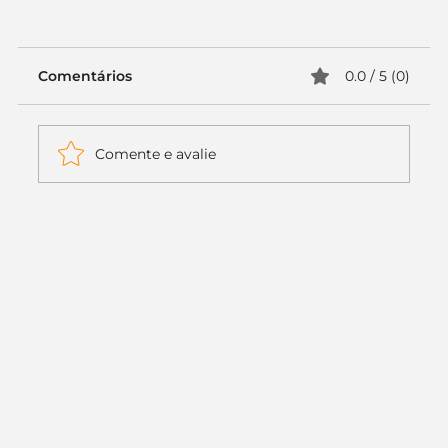
Comentários
0.0 / 5 (0)
Comente e avalie
Itaú muda apenas duas letras da
logo. Mas o recado é muito maior: a
era da Inteligência Artificial
começou.