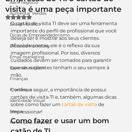
Abrir negócio
visita é uma peça importante
Aumentar Vendas
Avaliado com NaN de 5 estrelas.
O cartão de visita TI deve ser uma ferramenta 
Design Gráfico
importante do perfil de profissional que você 
Dicas de Empreendedorismo
deseja ser e mostrar aos seus clientes.
Afinal de contas, ele é o reflexo da sua 
Dicas de Marketing
imagem profissional. Por isso, diversos 
Email marketing
cuidados devem ser tomados para garantir 
que seus clientes tenham o seu sempre à 
Expandir negócio
mão.
Finanças
Freelancer
Confira, a seguir, a importância de possui 
cartões de visita TI e, também, algumas dicas 
Identidade Visual
sobre como fazer um 
cartão de visita
 de 
Marca
impressionar!
Como fazer e usar um bom 
Nome para Empresa
catão de TI