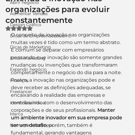
Abrir negócio
organizações para evoluir
Aumentar Vendas
constantemente
Design Gráfico
Avaliado com NaN de 5 estrelas.
O conceito de inovação nas organizações 
Dicas de Empreendedorismo
muitas vezes é tido como um termo abstrato. 
Dicas de Marketing
É comum se deparar com empresários 
pensando que inovação são somente grandes 
Email marketing
mudanças ou invenções que transformaram 
Expandir negócio
completamente o negócio do dia para a noite.
Porém, a inovação nas organizações pode e 
Finanças
deve receber as definições adequadas, se 
Freelancer
encaixando à realidade das empresas e 
contribuindo com o desenvolvimento das 
Identidade Visual
corporações e de seus profissionais. 
Manter 
Marca
um ambiente inovador em sua empresa pode 
Nome para Empresa
ser um desafio
, porém, também é 
fundamental, gerando vantagens 