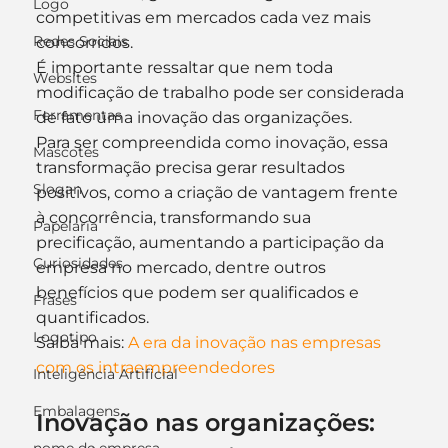
Logo
competitivas em mercados cada vez mais 
Redes Sociais
concorridos.
É importante ressaltar que nem toda 
Websites
modificação de trabalho pode ser considerada 
Ferramentas
de fato uma inovação das organizações.
Para ser compreendida como inovação, essa 
Mascotes
transformação precisa gerar resultados 
Slogan
positivos, como a criação de vantagem frente 
à concorrência, transformando sua 
Papelaria
precificação, aumentando a participação da 
Curiosidades
empresa no mercado, dentre outros 
benefícios que podem ser qualificados e 
Frases
quantificados.
Logotipo
Saiba mais: 
A era da inovação nas empresas 
com os intraempreendedores
Inteligência Artificial
Embalagens
Inovação nas organizações: 