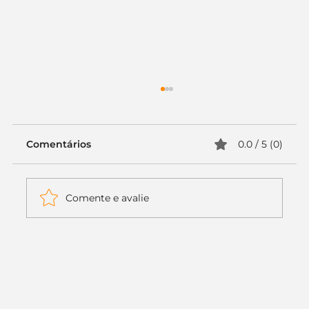
Comentários
0.0 / 5 (0)
Comente e avalie
Itaú muda apenas duas letras da
logo. Mas o recado é muito maior: a
era da Inteligência Artificial
começou.