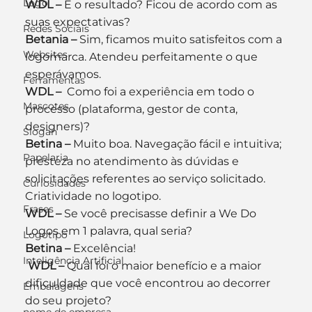
Logo
WDL –
 E o resultado? Ficou de acordo com as 
suas expectativas?
Redes Sociais
Betania –
 Sim, ficamos muito satisfeitos com a 
Websites
logomarca. Atendeu perfeitamente o que 
esperávamos.
Ferramentas
WDL – 
 Como foi a experiência em todo o 
Mascotes
processo (plataforma, gestor de conta, 
designers)?
Slogan
Betina –
 Muito boa. Navegação fácil e intuitiva; 
Papelaria
presteza no atendimento às dúvidas e 
solicitações referentes ao serviço solicitado. 
Curiosidades
Criatividade no logotipo.
Frases
WDL –
 Se você precisasse definir a We Do 
Logos em 1 palavra, qual seria?
Logotipo
Betina –
 Excelência!
Inteligência Artificial
 WDL –
 Qual foi o maior benefício e a maior 
dificuldade que você encontrou ao decorrer 
Embalagens
do seu projeto?