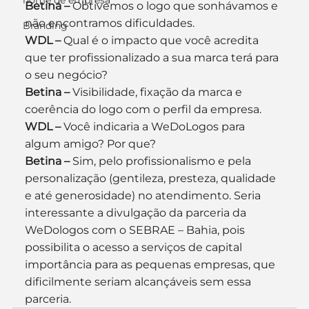
nome de empresa
Betina –
 Obtivemos o logo que sonhávamos e 
não encontramos dificuldades.
Branding
WDL –
 Qual é o impacto que você acredita 
que ter profissionalizado a sua marca terá para 
o seu negócio? 
Betina –
 Visibilidade, fixação da marca e 
coerência do logo com o perfil da empresa.
WDL –
 Você indicaria a WeDoLogos para 
algum amigo? Por que?
Betina –
 Sim, pelo profissionalismo e pela 
personalização (gentileza, presteza, qualidade 
e até generosidade) no atendimento. Seria 
interessante a divulgação da parceria da 
WeDologos com o SEBRAE – Bahia, pois 
possibilita o acesso a serviços de capital 
importância para as pequenas empresas, que 
dificilmente seriam alcançáveis sem essa 
parceria.