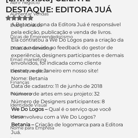
Abrir negócio
DESTAQUE: EDITORA JUÁ
Aumentar Vendas
Avaliado com NaN de 5 estrelas.
A Betania, dona da Editora Juá é responsável 
Design Gráfico
pela edição, publicação e venda de livros.
Dicas de Empreendedorismo
Ela contratou a We Do Logos para a criação da 
marca e devido ao feedback do gestor de 
Dicas de Marketing
experiência, designers participantes e demais 
Email marketing
envolvidos, foi indicada como cliente 
destaque de Janeiro em nosso site!
Expandir negócio
Nome: Betania
Finanças
Data de cadastro: 11 de junho de 2018
Freelancer
Número de artes em seu projeto: 32
Número de Designers participantes: 8
Identidade Visual
We Do Logos –
 Qual é o serviço que você 
Marca
desenvolveu com a We Do Logos?
Betania –
 Criação de logomarca para a Editora 
Nome para Empresa
Juá.