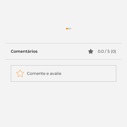
Comentários
0.0 / 5 (0)
Comente e avalie
Itaú muda apenas duas letras da
logo. Mas o recado é muito maior: a
era da Inteligência Artificial
começou.