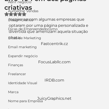
Abrir negócio
criativas
Aumentar Vendas
Avaliado com NaN de 5 estrelas.
Inspire-se com algumas empresas que 
Design Gráfico
optaram por uma página personalizada e 
Dicas de Empreendedorismo
divertida que amenizam aquela situação 
chata.
Dicas de Marketing
Fastcentrik.cz
Email marketing
Expandir negócio
FocusLabllc.com
Finanças
Freelancer
IRDB.com
Identidade Visual
Marca
JuicyGraphics.net
Nome para Empresa