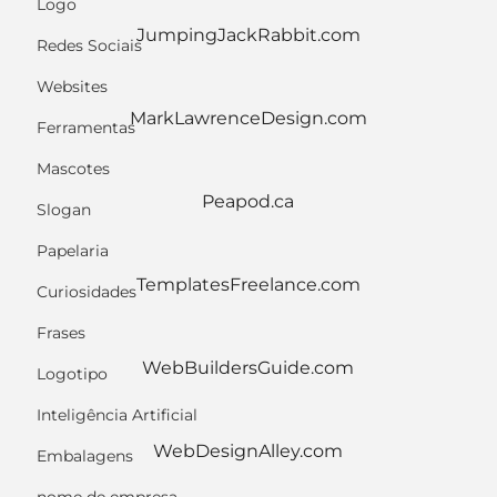
Logo
JumpingJackRabbit.com
Redes Sociais
Websites
MarkLawrenceDesign.com
Ferramentas
Mascotes
Peapod.ca
Slogan
Papelaria
TemplatesFreelance.com
Curiosidades
Frases
WebBuildersGuide.com
Logotipo
Inteligência Artificial
WebDesignAlley.com
Embalagens