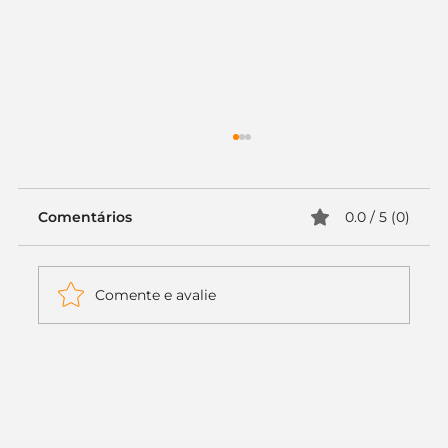
Comentários
0.0 / 5 (0)
Comente e avalie
Itaú muda apenas duas letras da
logo. Mas o recado é muito maior: a
era da Inteligência Artificial
começou.