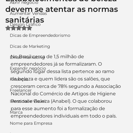
Abrir negócio
devem se atentar as normas
Aumentar Vendas
sanitárias
Design Gráfico
Avaliado com NaN de 5 estrelas.
Dicas de Empreendedorismo
Dicas de Marketing
No Brasil cerca de 1,5 milhão de 
Email marketing
empreendedores já se formalizaram. O 
Expandir negócio
segundo lugar dessa lista pertence ao ramo 
da beleza e quem lidera são os salões, que 
Finanças
cresceram cerca de 78% segundo a Associação 
Freelancer
Nacional do Comércio de Artigos de Higiene 
Pessoal e Beleza (Anabel). O que colaborou 
Identidade Visual
para esse aumento foi a formalização de 
Marca
empreendedores individuais em todo o país.
Nome para Empresa