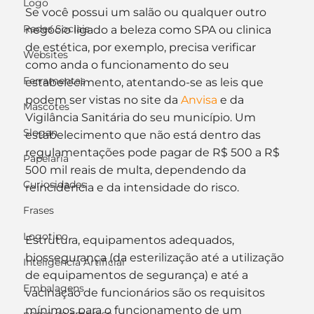
Logo
Se você possui um salão ou qualquer outro 
Redes Sociais
negócio ligado a beleza como SPA ou clinica 
de estética, por exemplo, precisa verificar 
Websites
como anda o funcionamento do seu 
Ferramentas
estabelecimento, atentando-se as leis que 
podem ser vistas no site da 
Anvisa
 e da 
Mascotes
Vigilância Sanitária do seu município. Um 
Slogan
estabelecimento que não está dentro das 
regulamentações pode pagar de R$ 500 a R$ 
Papelaria
500 mil reais de multa, dependendo da 
Curiosidades
reincidência e da intensidade do risco.
Frases
Logotipo
Estrutura, equipamentos adequados, 
biossegurança (da esterilização até a utilização 
Inteligência Artificial
de equipamentos de segurança) e até a 
Embalagens
vacinação de funcionários são os requisitos 
mínimos para o funcionamento de um 