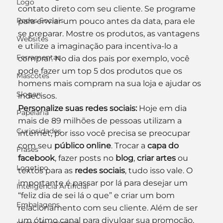
Logo
contato direto com seu cliente. Se programe 
Redes Sociais
para enviar um pouco antes da data, para ele 
se preparar. Mostre os produtos, as vantagens 
Websites
e utilize a imaginação para incentiva-lo a 
Ferramentas
comprar. No dia dos pais por exemplo, você 
pode fazer um top 5 dos produtos que os 
Mascotes
homens mais compram na sua loja e ajudar os 
Slogan
indecisos.
Personalize suas redes sociais:
 Hoje em dia 
Papelaria
mais de 89 milhões de pessoas utilizam a 
Curiosidades
internet, por isso você precisa se preocupar 
com seu 
público online
. Trocar a 
capa do 
Frases
facebook
, fazer posts no 
blog
, 
criar artes
 ou 
Logotipo
textos para as 
redes sociais
, tudo isso vale. O 
importante é passar por lá para desejar um 
Inteligência Artificial
“feliz dia de sei lá o que” e criar um bom 
Embalagens
relacionamento com seu cliente. Além de ser 
um ótimo canal para divulgar sua promoção, 