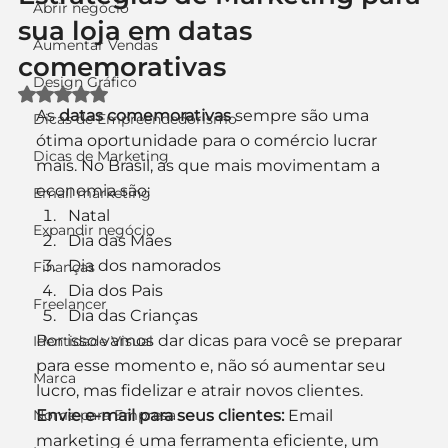
Abrir negócio
sua loja em datas
Aumentar Vendas
comemorativas
Design Gráfico
Avaliado com NaN de 5 estrelas.
As 
datas comemorativas
 sempre são uma 
Dicas de Empreendedorismo
ótima oportunidade para o comércio lucrar 
Dicas de Marketing
mais. No Brasil, as que mais movimentam a 
economia são:
Email marketing
Natal
Expandir negócio
Dia das Mães
Dia dos namorados
Finanças
Dia dos Pais
Freelancer
Dia das Crianças
Por isso vamos dar dicas para você se preparar 
Identidade Visual
para esse momento e, não só aumentar seu 
Marca
lucro, mas fidelizar e atrair novos clientes.
Nome para Empresa
Envie e-mail para seus clientes:
 Email 
marketing é uma ferramenta eficiente, um 