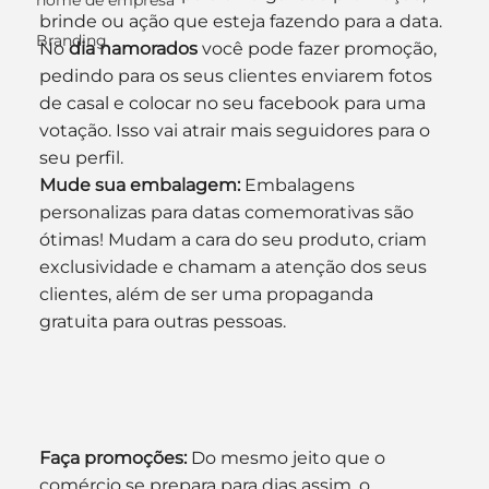
nome de empresa
brinde ou ação que esteja fazendo para a data.
Branding
No 
dia namorados
 você pode fazer promoção, 
pedindo para os seus clientes enviarem fotos 
de casal e colocar no seu facebook para uma 
votação. Isso vai atrair mais seguidores para o 
seu perfil.
Mude sua embalagem:
 Embalagens 
personalizas para datas comemorativas são 
ótimas! Mudam a cara do seu produto, criam 
exclusividade e chamam a atenção dos seus 
clientes, além de ser uma propaganda 
gratuita para outras pessoas.
Faça promoções:
 Do mesmo jeito que o 
comércio se prepara para dias assim, o 