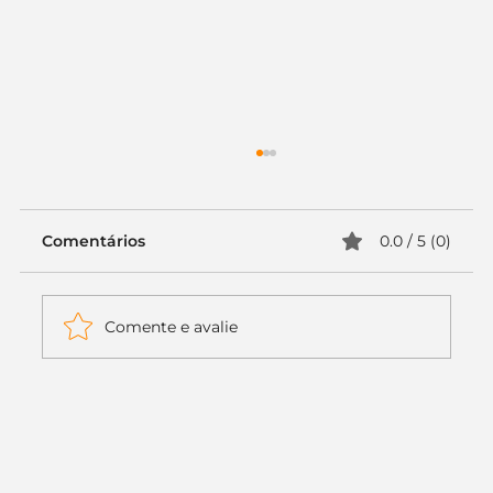
Comentários
0.0 / 5 (0)
Comente e avalie
Itaú muda apenas duas letras da
logo. Mas o recado é muito maior: a
era da Inteligência Artificial
começou.