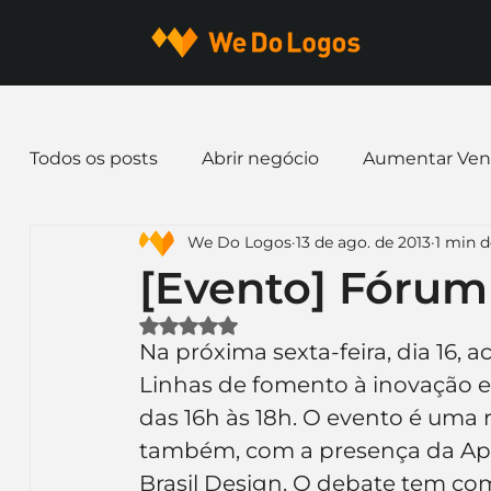
Todos os posts
Abrir negócio
Aumentar Ven
We Do Logos
13 de ago. de 2013
1 min d
Dicas de Marketing
Email marketing
E
[Evento] Fórum
Avaliado com NaN de 5 estrelas.
Identidade Visual
Marca
Nome para E
Na próxima sexta-feira, dia 16,
Linhas de fomento à inovação e d
das 16h às 18h. O evento é uma 
Ferramentas
Mascotes
Slogan
Pap
também, com a presença da Apex
Brasil Design. O debate tem com