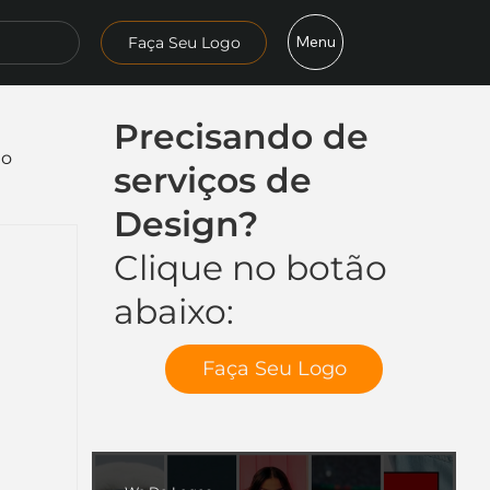
Menu
Faça Seu Logo
Precisando de
mo
serviços de
Design?
Clique no botão
abaixo:
Faça Seu Logo