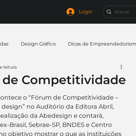
Login
das
Design Gráfico
Dicas de Empreendedoris
e leitura
xpandir negócio
Finanças
Freelancer
 de Competitividade
mpresa
Logo
Redes Sociais
Websites
 acontece o “Fórum de Competitividade – 
esign” no Auditório da Editora Abril, 
realização da Abedesign e contará, 
elaria
Curiosidades
Frases
Logotipo
-Brasil, Sebrae-SP, BNDES e Centro 
o objetivo mostrar o que as instituições 