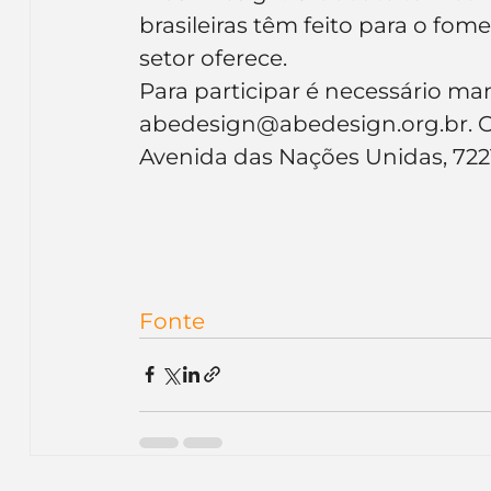
Inteligência Artificial
Embalagens
nom
brasileiras têm feito para o fo
setor oferece.
Para participar é necessário m
abedesign@abedesign.org.br. O A
Avenida das Nações Unidas, 7221
Fonte